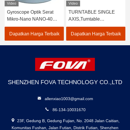
Video
Video
Gyroscope Optik Serat
TURNTABLE SINGLE
Mikro-Nano NANO-40
AXIS,Turntable
Lanjutan untuk Navigasi
Simulasi,Turntable
yang Tepat di Lingkungan
Simulator Penerbangan
Dapatkan Harga Terbaik
Dapatkan Harga Terbaik
yang Menantang
SHENZHEN FOVA TECHNOLOGY CO.,LTD
allenxiao1003@gmail.com
86-134-10031670
23F, Gedung B, Gedung Fujian, No. 2048 Jalan Caitian,
Komunitas Fushan, Jalan Futian, Distrik Futian, Shenzhen