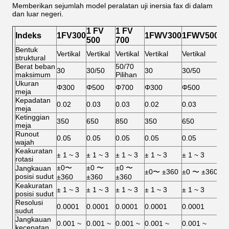
Memberikan sejumlah model peralatan uji inersia fax di dalam
dan luar negeri.
1 FV
1 FV
Indeks
1FV300
1FWV300
1FWV500
1
500
700
Bentuk
Vertikal
Vertikal
Vertikal
Vertikal
Vertikal
Ver
struktural
Berat beban
50/70
50
30
30/50
30
30/50
maksimum
Pilihan
Pil
Ukuran
Φ300
Φ500
Φ700
Φ300
Φ500
Φ7
meja
Kepadatan
0.02
0.03
0.03
0.02
0.03
0.
meja
Ketinggian
350
650
850
350
650
85
meja
Runout
0.05
0.05
0.05
0.05
0.05
0.
wajah
Keakuratan
± 1 ~ 3
± 1 ~ 3
± 1 ~ 3
± 1 ~ 3
± 1 ~ 3
± 1
rotasi
±0〜
±0 〜
±0 〜
Jangkauan
±0〜 ±360
±0 〜 ±360
±0
posisi sudut
±360
±360
±360
Keakuratan
± 1 ~ 3
± 1 ~ 3
± 1 ~ 3
± 1 ~ 3
± 1 ~ 3
± 1
posisi sudut
Resolusi
0.0001
0.0001
0.0001
0.0001
0.0001
0.
sudut
Jangkauan
0.001 ~
0.001 ~
0.001 ~
0.001 ~
0.001 ~
0.
kecepatan