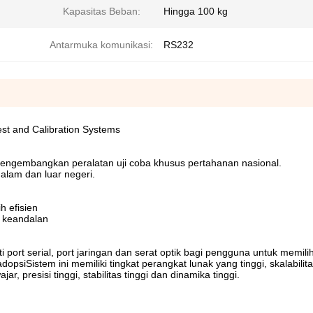
Kapasitas Beban:
Hingga 100 kg
Antarmuka komunikasi:
RS232
Test and Calibration Systems
 mengembangkan peralatan uji coba khusus pertahanan nasional.
dalam dan luar negeri.
h efisien
an keandalan
ort serial, port jaringan dan serat optik bagi pengguna untuk memili
psiSistem ini memiliki tingkat perangkat lunak yang tinggi, skalabilita
ar, presisi tinggi, stabilitas tinggi dan dinamika tinggi.