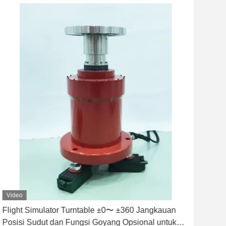
Video
Vid
Flight Simulator Turntable ±0〜 ±360 Jangkauan
1FV
Posisi Sudut dan Fungsi Goyang Opsional untuk
ting