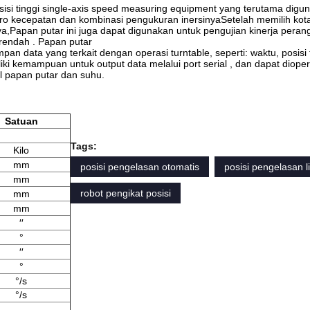
esisi tinggi single-axis speed measuring equipment yang terutama digu
yro kecepatan dan kombinasi pengukuran inersinyaSetelah memilih kota
ya,Papan putar ini juga dapat digunakan untuk pengujian kinerja peran
 rendah . Papan putar
data yang terkait dengan operasi turntable, seperti: waktu, posisi t
liki kemampuan untuk output data melalui port serial , dan dapat diope
ol papan putar dan suhu.
Satuan
Tags:
Kilo
mm
posisi pengelasan otomatis
posisi pengelasan li
mm
robot pengikat posisi
mm
mm
′′
°
′′
°
°/s
°/s