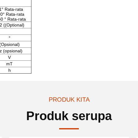
1° Rata-rata
0° Rata-rata
0 ° Rata-rata
s2 ((Optional)
°
(Opsional)
z (opsional)
V
mT
h
PRODUK KITA
Produk serupa