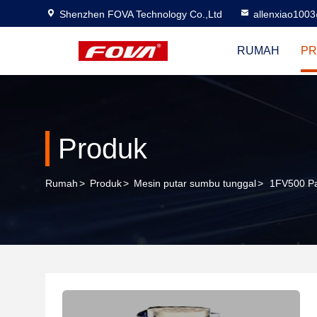
Shenzhen FOVA Technology Co.,Ltd
allenxiao100
RUMAH
PR
Produk
Rumah
>
Produk
>
Mesin putar sumbu tunggal
>
1FV500 Pa