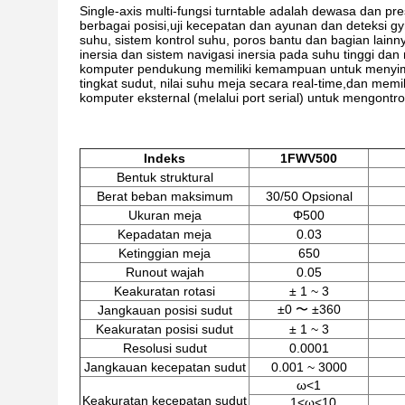
Single-axis multi-fungsi turntable adalah dewasa dan pr
berbagai posisi,uji kecepatan dan ayunan dan deteksi g
suhu, sistem kontrol suhu, poros bantu dan bagian lainn
inersia dan sistem navigasi inersia pada suhu tinggi dan
komputer pendukung memiliki kemampuan untuk menyimpan 
tingkat sudut, nilai suhu meja secara real-time,dan memi
komputer eksternal (melalui port serial) untuk mengontr
Indeks
1
F
W
V5
00
Bentuk struktural
Berat beban maksimum
30/50 Opsional
Ukuran meja
Φ500
Kepadatan meja
0.03
Ketinggian meja
650
Runout wajah
0.05
Keakuratan rotasi
± 1 ~ 3
±0 〜 ±360
Jangkauan posisi sudut
Keakuratan posisi sudut
± 1 ~ 3
Resolusi sudut
0.0001
Jangkauan kecepatan sudut
0.001 ~ 3000
ω<1
Keakuratan kecepatan sudut
1<ω<10