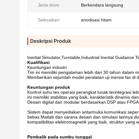
Jenis drive:
Berkendara langsung
Selesaikan:
anodisasi hitam
Deskripsi Produk
Inertial Simulator,Turntable,Industrial Inertial Guidance 
Kualifikasi
Keuntungan industri
Tim ini memiliki pengalaman lebih dari 30 tahun dalam
Memberikan sejumlah model peralatan uji inersia fax di 
Keuntungan produk
Kontrol suhu tes operasi perangkat lunak terintegrasi lebi
Ini memiliki stabilitas yang baik, karakteristik dinamis d
Desain digital dan modular berdasarkan DSP atau FPGA
Sistem dapat menyediakan antarmuka komunikasi seperti p
bebas.Matlab dan sarana desain dan simulasi lainnya diado
kompatibilitas elektromagnetik yang baik, struktur yang waj
Pembalik pada sumbu tunggal