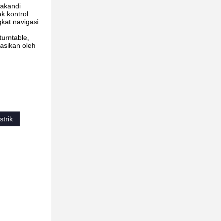
nakandi
k kontrol
gkat navigasi
urntable,
rasikan oleh
strik