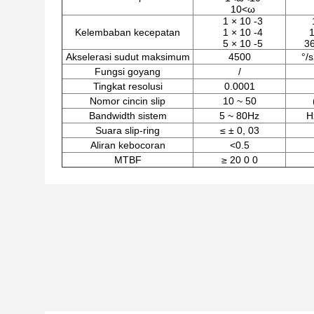
10<ω
1 × 10 -3
Kelembaban kecepatan
1 × 10 -4
1
5 × 10 -5
36
Akselerasi sudut maksimum
4500
°/
Fungsi goyang
/
Tingkat resolusi
0.0001
Nomor cincin slip
10 ~ 50
Bandwidth sistem
5 ~ 80Hz
H
Suara slip-ring
≤ ± 0, 03
Aliran kebocoran
<0.5
MTBF
≥ 20 0 0