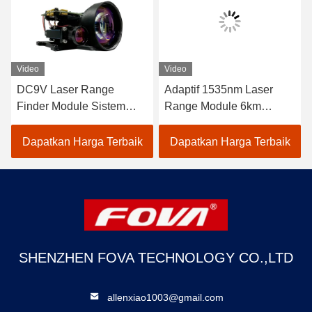
Video
Video
DC9V Laser Range
Adaptif 1535nm Laser
Finder Module Sistem
Range Module 6km
fotolistrik mendeteksi jarak
Range Stabil Kinerja Ge
target 120g, pengukuran
98% Akurasi YZT-CJ-
Dapatkan Harga Terbaik
Dapatkan Harga Terbaik
jarak laser
0610A
SHENZHEN FOVA TECHNOLOGY CO.,LTD
allenxiao1003@gmail.com