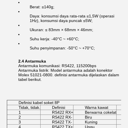
Berat: ≤140g;
Daya: konsumsi daya rata-rata ≤1,5W (operasi
1Hz), konsumsi daya puncak ≤5W;
Ukuran: ≤ 83mm × 68mm × 46mm;
Suhu kerja: -40°C ~ +60°C;
Suhu penyimpanan: -50°C ~ +70°C;
2.4 Antarmuka
Antarmuka komunikasi: RS422, 115200bps
Antarmuka listrik: Model antarmuka adalah konektor
Molex 51021-0800. definisi antarmuka dijelaskan dalam
tabel berikut.
Definisi kabel soket 8P
Tidak, tidak.
Definisi
Warna kawat
1
RS422 RX+
Berwarna cokelat
2
RS422 RX-
Biru
3
RS422 TX-
Kuning
4
RS422 TX+
Ungu