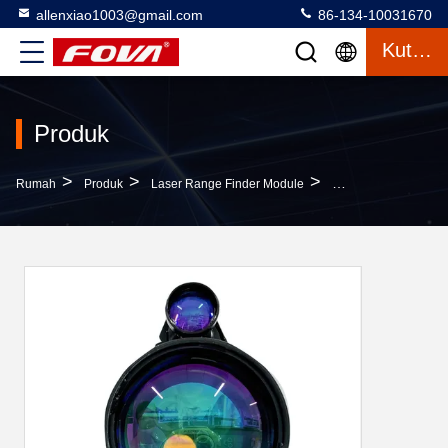
allenxiao1003@gmail.com
86-134-10031670
Kutipan
Produk
>
>
>
Rumah
Produk
Laser Range Finder Module
Modul Pencari Jarak