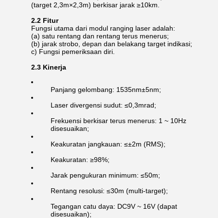
(target 2,3m×2,3m) berkisar jarak ≥10km.
2.2 Fitur
Fungsi utama dari modul ranging laser adalah:
(a) satu rentang dan rentang terus menerus;
(b) jarak strobo, depan dan belakang target indikasi;
c) Fungsi pemeriksaan diri.
2.3 Kinerja
Panjang gelombang: 1535nm±5nm;
Laser divergensi sudut: ≤0,3mrad;
Frekuensi berkisar terus menerus: 1 ~ 10Hz
disesuaikan;
Keakuratan jangkauan: ≤±2m (RMS);
Keakuratan: ≥98%;
Jarak pengukuran minimum: ≤50m;
Rentang resolusi: ≤30m (multi-target);
Tegangan catu daya: DC9V ~ 16V (dapat
disesuaikan);