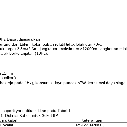
10Hz Dapat disesuaikan；
urang dari 15km, kelembaban relatif tidak lebih dari 70%,
,2, untuk target 2,3m×2,3m; jangkauan maksimum ≥12000m, jangkauan m
arak berkelanjutan (10Hz);
)；
 47±1mm
suaikan)
(bekerja pada 1Hz), konsumsi daya puncak ≤7W, konsumsi daya siaga
 seperti yang ditunjukkan pada Tabel 1;
 1: Definisi Kabel untuk Soket 8P
rna kabel
Keterangan
Cokelat
RS422 Terima (+)