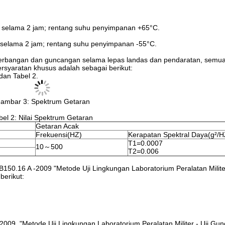
 selama 2 jam; rentang suhu penyimpanan +65°C.
 selama 2 jam; rentang suhu penyimpanan -55°C.
bangan dan guncangan selama lepas landas dan pendaratan, semua
ersyaratan khusus adalah sebagai berikut:
dan Tabel 2.
ambar 3: Spektrum Getaran
bel 2: Nilai Spektrum Getaran
Getaran Acak
Frekuensi(HZ)
Kerapatan Spektral Daya(g²/H
T1=0.0007
10～500
T2=0.006
B150.16 A -2009 "Metode Uji Lingkungan Laboratorium Peralatan Militer
berikut:
009, "Metode Uji Lingkungan Laboratorium Peralatan Militer - Uji Gu