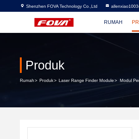
Shenzhen FOVA Technology Co.,Ltd
allenxiao100
RUMAH
PR
Produk
Rumah
>
Produk
>
Laser Range Finder Module
>
Modul Pe