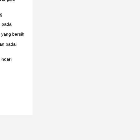
ng
n pada
 yang bersih
dan badai
indari