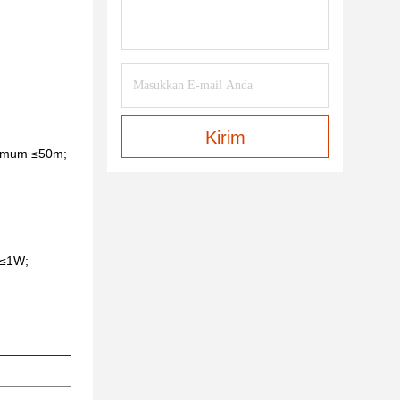
Kirim
inimum ≤50m;
 ≤1W;