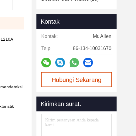
Kontak
Kontak:
Mr. Allen
J-1210A
Telp:
86-134-10031670
Hubungi Sekarang
 mendeteksi
Kirimkan surat.
teristik