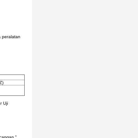
 peralatan
Z)
 Uji
ncangan."