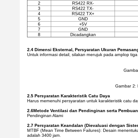
2
RS422 RX-
3
RS422 TX-
4
RS422 TX+
5
GND
6
+5V
7
GND
8
Dicadangkan
2.4 Dimensi Eksternal, Persyaratan Ukuran Pemasan
Untuk informasi detail, silakan merujuk pada amplop tig
Gambar
Gambar 2: 
2.5 Persyaratan Karakteristik Catu Daya
Harus memenuhi persyaratan untuk karakteristik catu d
2.6
Metode Ventilasi dan Pendinginan serta Pembua
Pendinginan Alami
2.7 Persyaratan Keandalan (Dievaluasi dengan Siste
MTBF (Mean Time Between Failures): Desain menentukan n
adalah 3400 jam.