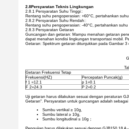
2.8
Persyaratan Teknis Lingkungan
2.8.1 Persyaratan Suhu Tinggi::
Rentang suhu pengoperasian: +60°C, pertahankan suhu
2.8.2 Persyaratan Suhu Rendah::
Rentang suhu pengoperasian: -40°C, pertahankan suhu
2.8.3 Persyaratan Getaran
Guncangan dan getaran: Mampu menahan getaran pener
dapat menahan kondisi lingkungan transportasi mobil. P
Getaran: Spektrum getaran ditunjukkan pada Gambar 3 
G
Ta
Getaran Frekuensi Tetap
Frekuensi(HZ)
Percepatan Puncak(g)
f 1 =12.1
p 1=0.1
F 2=24.3
P 2=0.2
Uji getaran harus dilakukan sesuai dengan peraturan GJ
Getaran". Persyaratan untuk guncangan adalah sebagai 
Sumbu vertikal ≥ 10g,
Sumbu lateral ≥ 10g,
Sumbu longitudinal ≥ 10g；
Pengujian harus dilakukan sesuai dengan GJB150.18 A -2