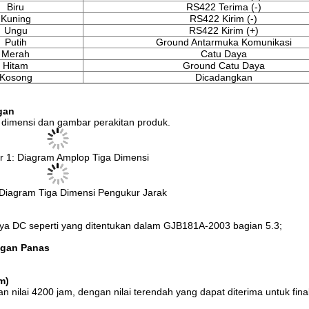
Biru
RS422 Terima (-)
Kuning
RS422 Kirim (-)
Ungu
RS422 Kirim (+)
Putih
Ground Antarmuka Komunikasi
Merah
Catu Daya
Hitam
Ground Catu Daya
Kosong
Dicadangkan
gan
a dimensi dan gambar perakitan produk.
 1: Diagram Amplop Tiga Dimensi
Diagram Tiga Dimensi Pengukur Jarak
aya DC seperti yang ditentukan dalam GJB181A-2003 bagian 5.3;
ngan Panas
m)
ilai 4200 jam, dengan nilai terendah yang dapat diterima untuk final