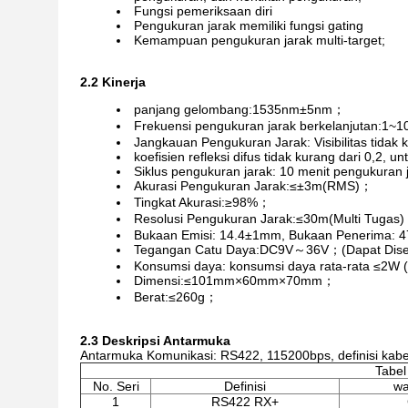
Fungsi pemeriksaan diri
Pengukuran jarak memiliki fungsi gating
Kemampuan pengukuran jarak multi-target;
2.2 Kinerja
panjang gelombang:1535nm±5nm；
Frekuensi pengukuran jarak berkelanjutan:1~
Jangkauan Pengukuran Jarak: Visibilitas tidak k
koefisien refleksi difus tidak kurang dari 0
Siklus pengukuran jarak: 10 menit pengukuran j
Akurasi Pengukuran Jarak:≤±3m(RMS)；
Tingkat Akurasi:≥98%；
Resolusi Pengukuran Jarak:≤30m(Multi Tugas
Bukaan Emisi: 14.4±1mm, Bukaan Penerima:
Tegangan Catu Daya:DC9V～36V；(Dapat Dise
Konsumsi daya: konsumsi daya rata-rata ≤2W 
Dimensi:≤101mm×60mm×70mm；
Berat:≤260g；
2.3 Deskripsi Antarmuka
Antarmuka Komunikasi: RS422, 115200bps, definisi kabel
Tabel
No. Seri
Definisi
wa
1
RS422 RX+