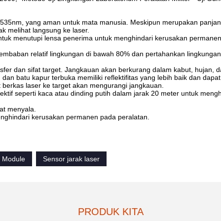
h 1535nm, yang aman untuk mata manusia. Meskipun merupakan panja
k melihat langsung ke laser.
untuk menutupi lensa penerima untuk menghindari kerusakan permane
elembaban relatif lingkungan di bawah 80% dan pertahankan lingkungan
osfer dan sifat target. Jangkauan akan berkurang dalam kabut, hujan, 
, dan batu kapur terbuka memiliki reflektifitas yang lebih baik dan dapat
 berkas laser ke target akan mengurangi jangkauan.
ktif seperti kaca atau dinding putih dalam jarak 20 meter untuk mengh
at menyala.
enghindari kerusakan permanen pada peralatan.
r Module
Sensor jarak laser
PRODUK KITA