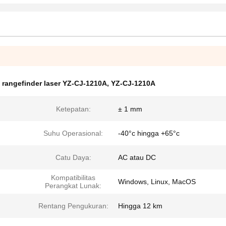
 rangefinder laser YZ-CJ-1210A
,
YZ-CJ-1210A
Ketepatan:
± 1 mm
Suhu Operasional:
-40°c hingga +65°c
Catu Daya:
AC atau DC
Kompatibilitas
Windows, Linux, MacOS
Perangkat Lunak:
Rentang Pengukuran:
Hingga 12 km