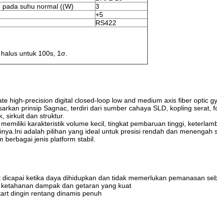
e pada suhu normal ((W)
3
+5
RS422
halus untuk 100s, 1σ.
tate high-precision digital closed-loop low and medium axis fiber optic 
arkan prinsip Sagnac, terdiri dari sumber cahaya SLD, kopling serat, f
, sirkuit dan struktur.
 memiliki karakteristik volume kecil, tingkat pembaruan tinggi, keterlam
inya.Ini adalah pilihan yang ideal untuk presisi rendah dan menengah 
berbagai jenis platform stabil.
pat dicapai ketika daya dihidupkan dan tidak memerlukan pemanasan s
, ketahanan dampak dan getaran yang kuat
tart dingin rentang dinamis penuh