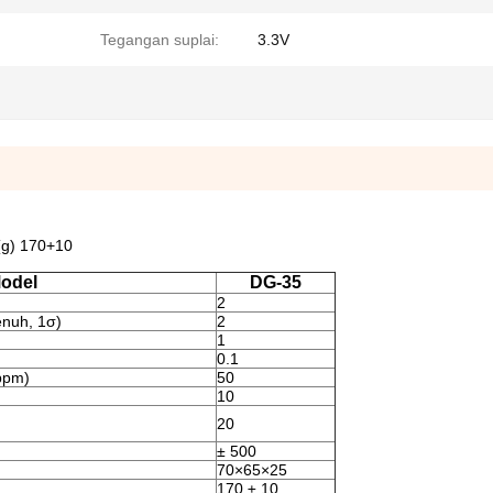
Tegangan suplai:
3.3V
 (g) 170+10
odel
DG-35
2
enuh, 1σ)
2
1
0.1
(ppm)
50
10
20
± 500
70×65×25
170 ± 10