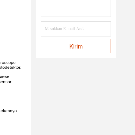
Kirim
gyroscope
otodetektor,
batan
sensor
ebelumnya