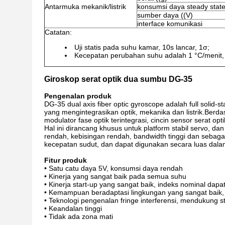
Antarmuka mekanik/listrik
konsumsi daya steady stat
sumber daya ((V)
interface komunikasi
Catatan:
Uji statis pada suhu kamar, 10s lancar, 1σ;
Kecepatan perubahan suhu adalah 1 °C/menit, 
Giroskop serat optik dua sumbu DG-35
Pengenalan produk
DG-35 dual axis fiber optic gyroscope adalah full solid-s
yang mengintegrasikan optik, mekanika dan listrik.Berdas
modulator fase optik terintegrasi, cincin sensor serat optik
Hal ini dirancang khusus untuk platform stabil servo, dan
rendah, kebisingan rendah, bandwidth tinggi dan sebaga
kecepatan sudut, dan dapat digunakan secara luas dalam 
Fitur produk
• Satu catu daya 5V, konsumsi daya rendah
• Kinerja yang sangat baik pada semua suhu
• Kinerja start-up yang sangat baik, indeks nominal da
• Kemampuan beradaptasi lingkungan yang sangat baik
• Teknologi pengenalan fringe interferensi, mendukung s
• Keandalan tinggi
• Tidak ada zona mati