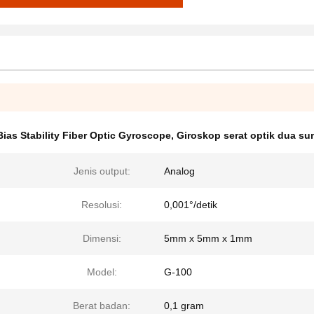
Bias Stability Fiber Optic Gyroscope
,
Giroskop serat optik dua s
Jenis output:
Analog
Resolusi:
0,001°/detik
Dimensi:
5mm x 5mm x 1mm
Model:
G-100
Berat badan:
0,1 gram