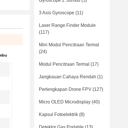
Gyroscope 2 Sumbu
(5)
3 Axis Gyroscope
(11)
Laser Range Finder Module
(117)
Mini Modul Pencitraan Termal
(24)
umbu
Modul Pencitraan Termal
(17)
Jangkauan Cahaya Rendah
(1)
Perlengkapan Drone FPV
(127)
Micro OLED Microdisplay
(40)
Kapsul Fotoelektrik
(8)
Detektor Gas Portable
(13)