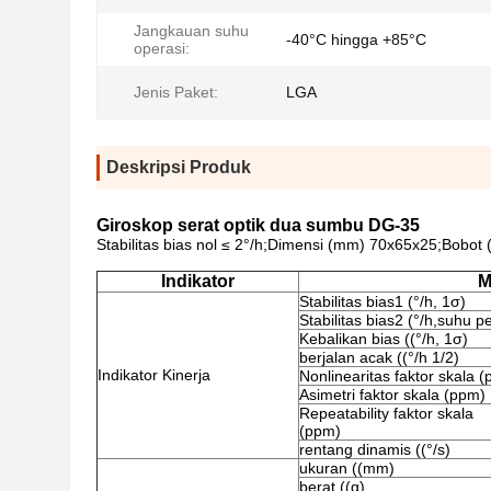
Jangkauan suhu
-40°C hingga +85°C
operasi:
Jenis Paket:
LGA
Deskripsi Produk
Giroskop serat optik dua sumbu DG-35
Stabilitas bias nol ≤ 2°/h;Dimensi (mm) 70x65x25;Bobot
Indikator
M
Stabilitas bias1 (°/h, 1σ)
Stabilitas bias2 (°/h,suhu p
Kebalikan bias ((°/h, 1σ)
berjalan acak ((°/h 1/2)
Indikator Kinerja
Nonlinearitas faktor skala 
Asimetri faktor skala (ppm)
Repeatability faktor skala
(ppm)
rentang dinamis ((°/s)
ukuran ((mm)
berat ((g)