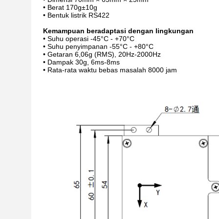
• Berat 170g±10g
• Bentuk listrik RS422
Kemampuan beradaptasi dengan lingkungan
• Suhu operasi -45°C - +70°C
• Suhu penyimpanan -55°C - +80°C
• Getaran 6,06g (RMS), 20Hz-2000Hz
• Dampak 30g, 6ms-8ms
• Rata-rata waktu bebas masalah 8000 jam