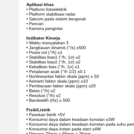
Aplikasi khas
• Platform fotoelektrik
• Platform stabilisasi radar
• Satcom pada sistem bergerak
• Pencari
• Kamera pengintai
Indikator Kinerja
• Waktu menyalakan 3
• Jangkauan dinamis (°/s) ±500
• Posisi nol (°/h) ≤1
• Stabilitas bias1 (°/h, 1σ) ≤2
• Stabilitas bias2 (°/h, 1σ) ≤2
• Kebalikan bias (°/h, 1σ) ≤1
• Perjalanan acak (°/h 1/2) ≤0.1
• Nonlinearitas faktor skala (ppm) ≤ 50
• Asimetri faktor skala (ppm) ≤10
• Pembacaan faktor skala (ppm) ≤20
• Batas (°/h) ≤2
• Resolusi (°/h) ≤2
• Bandwidth (Hz) ≥ 500
Fisik/Listrik
• Pasokan listrik +5V
• Konsumsi daya dalam keadaan konstan ≤3W
• Konsumsi daya dalam keadaan konstan pada suhu pe
• Konsumsi daya instan pada start ≤4W
• Dimensi 70mm × 65mm × 25mm