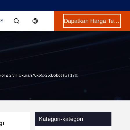
Dapatkan Harga Terbaik
US
 Nol ≤ 2°/h;Ukuran70x65x25;Bobot (g) 170;
Kategori-kategori
gi