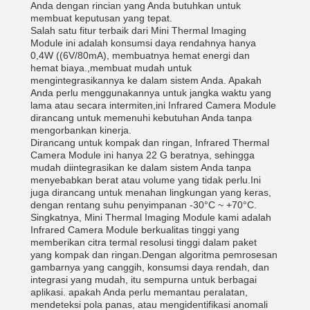
Anda dengan rincian yang Anda butuhkan untuk
membuat keputusan yang tepat.
Salah satu fitur terbaik dari Mini Thermal Imaging
Module ini adalah konsumsi daya rendahnya hanya
0,4W ((6V/80mA), membuatnya hemat energi dan
hemat biaya.,membuat mudah untuk
mengintegrasikannya ke dalam sistem Anda. Apakah
Anda perlu menggunakannya untuk jangka waktu yang
lama atau secara intermiten,ini Infrared Camera Module
dirancang untuk memenuhi kebutuhan Anda tanpa
mengorbankan kinerja.
Dirancang untuk kompak dan ringan, Infrared Thermal
Camera Module ini hanya 22 G beratnya, sehingga
mudah diintegrasikan ke dalam sistem Anda tanpa
menyebabkan berat atau volume yang tidak perlu.Ini
juga dirancang untuk menahan lingkungan yang keras,
dengan rentang suhu penyimpanan -30°C ~ +70°C.
Singkatnya, Mini Thermal Imaging Module kami adalah
Infrared Camera Module berkualitas tinggi yang
memberikan citra termal resolusi tinggi dalam paket
yang kompak dan ringan.Dengan algoritma pemrosesan
gambarnya yang canggih, konsumsi daya rendah, dan
integrasi yang mudah, itu sempurna untuk berbagai
aplikasi. apakah Anda perlu memantau peralatan,
mendeteksi pola panas, atau mengidentifikasi anomali