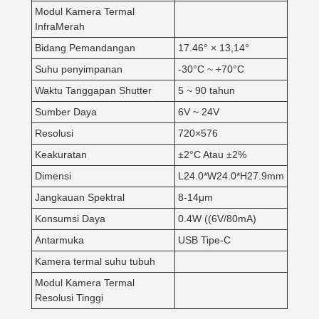
Modul Kamera Termal
InfraMerah
Bidang Pemandangan
17.46° × 13,14°
Suhu penyimpanan
-30°C ~ +70°C
Waktu Tanggapan Shutter
5 ~ 90 tahun
Sumber Daya
6V ~ 24V
Resolusi
720×576
Keakuratan
±2°C Atau ±2%
Dimensi
L24.0*W24.0*H27.9mm
Jangkauan Spektral
8-14μm
Konsumsi Daya
0.4W ((6V/80mA)
Antarmuka
USB Tipe-C
Kamera termal suhu tubuh
Modul Kamera Termal
Resolusi Tinggi