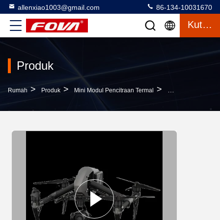
allenxiao1003@gmail.com
86-134-10031670
Kutipan
Produk
>
>
>
Rumah
Produk
Mini Modul Pencitraan Termal
5s-90s Shutter Re