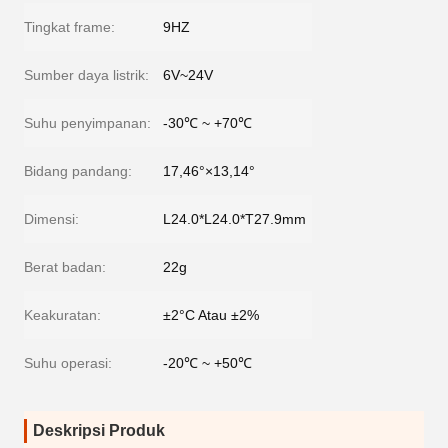
Tingkat frame:
9HZ
Sumber daya listrik:
6V~24V
Suhu penyimpanan:
-30℃ ~ +70℃
Bidang pandang:
17,46°×13,14°
Dimensi:
L24.0*L24.0*T27.9mm
Berat badan:
22g
Keakuratan:
±2°C Atau ±2%
Suhu operasi:
-20℃ ~ +50℃
Deskripsi Produk