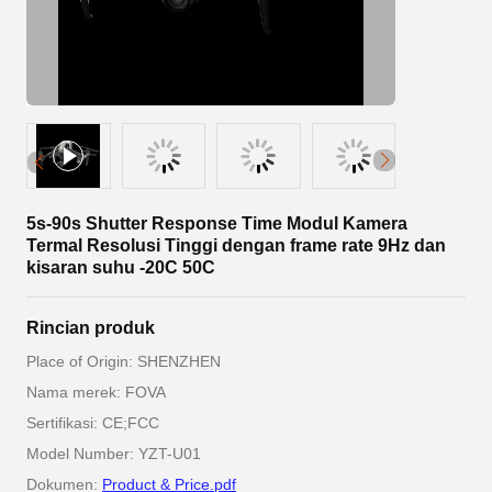
5s-90s Shutter Response Time Modul Kamera
Termal Resolusi Tinggi dengan frame rate 9Hz dan
kisaran suhu -20C 50C
Rincian produk
Place of Origin: SHENZHEN
Nama merek: FOVA
Sertifikasi: CE;FCC
Model Number: YZT-U01
Dokumen:
Product & Price.pdf