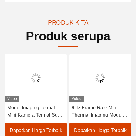
PRODUK KITA
Produk serupa
Video
Video
Modul Imaging Termal
9Hz Frame Rate Mini
Mini Kamera Termal Suhu
Thermal Imaging Module
Tubuh -20C 50C Frame
±2% Akurasi Jangkauan
Rate 9Hz untuk
Spektral 8-14μm Untuk
Dapatkan Harga Terbaik
Dapatkan Harga Terbaik