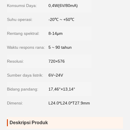
Konsumsi Daya:
0,4W(6V/80mA)
Suhu operasi:
-20℃ ~ +50℃
Rentang spektral:
8-14μm
Waktu respons rana:
5 ~ 90 tahun
Resolusi:
720×576
Sumber daya listrik:
6V~24V
Bidang pandang:
17,46°×13,14°
Dimensi:
L24.0*L24.0*T27.9mm
Deskripsi Produk