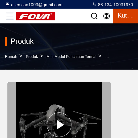
allenxiao1003@gmail.com
86-134-10031670
Kutipan
Produk
>
>
>
Rumah
Produk
Mini Modul Pencitraan Termal
Kompak Mini Modul