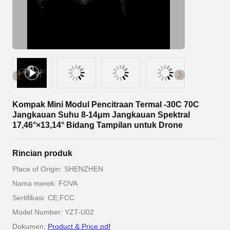
Kompak Mini Modul Pencitraan Termal -30C 70C
Jangkauan Suhu 8-14μm Jangkauan Spektral
17,46°×13,14° Bidang Tampilan untuk Drone
Rincian produk
Place of Origin: SHENZHEN
Nama merek: FOVA
Sertifikasi: CE;FCC
Model Number: YZT-U02
Dokumen:
Product & Price.pdf