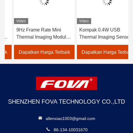
Video
Video
9Hz Frame Rate Mini
Kompak 0.4W USB
Thermal Imaging Module
Thermal Imaging Sensor
±2% Akurasi Jangkauan
Module dengan
Spektral 8-14μm Untuk
17,46°×13,14° Field of
Dapatkan Harga Terbaik
Dapatkan Harga Terbaik
Aplikasi Industri
View
SHENZHEN FOVA TECHNOLOGY CO.,LTD
allenxiao1003@gmail.com
86-134-10031670