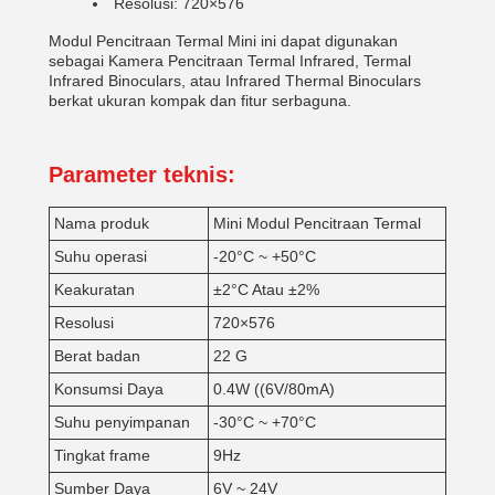
Resolusi: 720×576
Modul Pencitraan Termal Mini ini dapat digunakan
sebagai Kamera Pencitraan Termal Infrared, Termal
Infrared Binoculars, atau Infrared Thermal Binoculars
berkat ukuran kompak dan fitur serbaguna.
Parameter teknis:
Nama produk
Mini Modul Pencitraan Termal
Suhu operasi
-20°C ~ +50°C
Keakuratan
±2°C Atau ±2%
Resolusi
720×576
Berat badan
22 G
Konsumsi Daya
0.4W ((6V/80mA)
Suhu penyimpanan
-30°C ~ +70°C
Tingkat frame
9Hz
Sumber Daya
6V ~ 24V