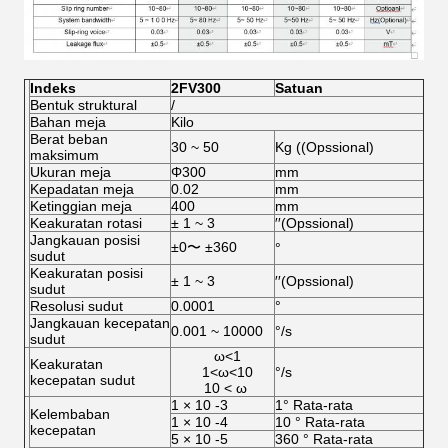
Indeks
2
FV
300
Satuan
Bentuk struktural
/
Bahan meja
Kilo
Berat beban
30 ~ 50
Kg ((Opssional)
maksimum
Ukuran meja
Φ300
mm
Kepadatan meja
0.02
mm
Ketinggian meja
400
mm
Keakuratan rotasi
± 1 ~ 3
′′(Opssional)
Jangkauan posisi
±0〜 ±360
°
sudut
Keakuratan posisi
± 1 ~ 3
′′(Opssional)
sudut
Resolusi sudut
0.0001
°
Jangkauan kecepatan
0.001 ~ 10000
°/s
sudut
ω<1
Keakuratan
1<ω<10
°/s
kecepatan sudut
10 < ω
1 × 10 -3
1° Rata-rata
Kelembaban
1 × 10 -4
10 ° Rata-rata
kecepatan
5 × 10 -5
360 ° Rata-rata