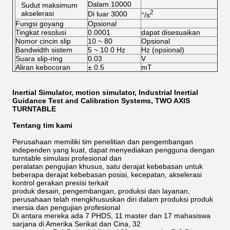
Dalam 10000
Sudut maksimum
2
akselerasi
Di luar 3000
°/s
Fungsi goyang
Opsional
Tingkat resolusi
0.0001
dapat disesuaikan
Nomor cincin slip
10 ~ 80
Opsional
Bandwidth sistem
5 ~ 10 0 Hz
Hz (opsional)
Suara slip-ring
0.03
V
Aliran kebocoran
± 0.5
mT
Inertial Simulator, motion simulator, Industrial Inertial
Guidance Test and Calibration Systems, TWO AXIS
TURNTABLE
Tentang tim kami
Perusahaan memiliki tim penelitian dan pengembangan
independen yang kuat, dapat menyediakan pengguna dengan
turntable simulasi profesional dan
peralatan pengujian khusus, satu derajat kebebasan untuk
beberapa derajat kebebasan posisi, kecepatan, akselerasi
kontrol gerakan presisi terkait
produk desain, pengembangan, produksi dan layanan,
perusahaan telah mengkhususkan diri dalam produksi produk
inersia dan pengujian profesional
Di antara mereka ada 7 PHDS, 11 master dan 17 mahasiswa
sarjana di Amerika Serikat dan Cina, 32