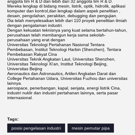
anggota tim R & D dan lebih dari 32 anggota tim R & D.
Mereka lengkap di bidang mesin, listrik, optik, hidrolik, aplikasi
komputer dan kontrol,dan lengkap dalam aspek penelitian ,
desain, pengolahan, perakitan, debugging dan pengujian.
Dia telah menyelesaikan lebih dari 110 proyek penelitian ilmiah
dengan pengalaman industri.
Dengan kekuatan teknisnya yang kuat selama bertahun-tahun,
perusahaan telah membangun kerja sama sekolah-
perusahaan yang erat dengan
Universitas Teknologi Pertahanan Nasional Tentara
Pembebasan, Institut Teknologi Harbin (Shenzhen), Tentara
Pembebasan Rakyat Cina
Universitas Teknik Angkatan Laut, Universitas Shenzhen,
Universitas Teknologi Xi'an, Institut Teknologi Beijing,
Universitas Beijing
Aeronautics dan Astronautics, Artileri Angkatan Darat dan
College Pertahanan Udara, Universitas Fuzhou dan universitas
lainnya.
aerospace, penerbangan, kapal, senjata, energi listrik Cina,
industri nuklir dan industri pertahanan lainnya, serta pasar
internasional.
Tags:
posisi pengelasan industri
mesin pemutar pipa