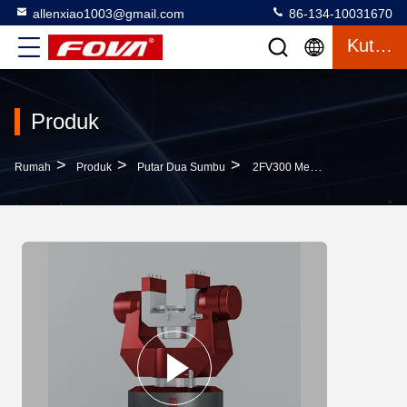
allenxiao1003@gmail.com
86-134-10031670
Kutipan
Produk
>
>
>
Rumah
Produk
Putar Dua Sumbu
2FV300 Mesin Putar Bersumbu Ganda Dapat Melakukan Simulasi Gerak, Servo, Getaran Sudut, Dan Pengujian Gerak Dinamis Simulasi Dalam Dua Arah Rotasi Di Ruang.