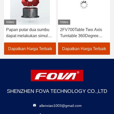
Video
Video
Papan putar dua sumbu
2FV700Table Two Axis
dapat melakukan simulasi
Turntable 360Degree
gerak, servo, getaran
Rotation Range,The dual-
sudut, dan pengujian
axis turntable dapat
Dapatkan Harga Terbaik
Dapatkan Harga Terbaik
gerak dinamis simulasi
melakukan simulasi
dalam dua arah
gerak, servo, getaran
rotasi,Solder Positioner
sudut,dan pengujian
100lb 60kg Kapasitas
gerak dinamis simulasi
Rotating Positioner
dalam dua arah rotasi
SHENZHEN FOVA TECHNOLOGY CO.,LTD
allenxiao1003@gmail.com