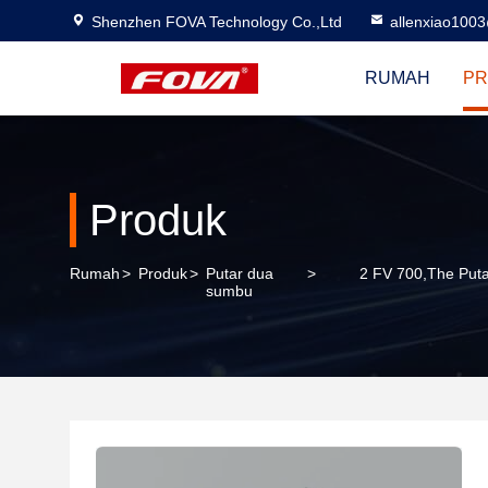
Shenzhen FOVA Technology Co.,Ltd
allenxiao100
RUMAH
PR
Produk
Rumah
>
Produk
>
Putar dua
>
2 FV 700,The Puta
sumbu