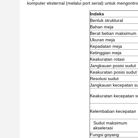
komputer eksternal (melalui port serial) untuk mengontr
Indeks
Bentuk struktural
Bahan meja
Berat beban maksimum
Ukuran meja
Kepadatan meja
Ketinggian meja
Keakuratan rotasi
Jangkauan posisi sudut
Keakuratan posisi sudut
Resolusi sudut
Jangkauan kecepatan s
Keakuratan kecepatan s
Kelembaban kecepatan
Sudut maksimum
akselerasi
Fungsi goyang