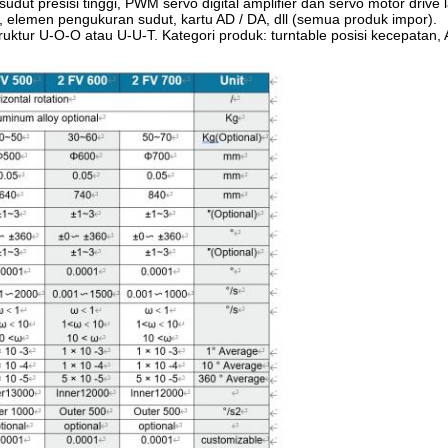
n sudut presisi tinggi, PWM servo digital amplifier dan servo motor drive
elemen pengukuran sudut, kartu AD / DA, dll (semua produk impor).
uktur U-O-O atau U-U-T. Kategori produk: turntable posisi kecepatan, 