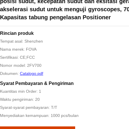
posisi sudut, kecepatan sudut dan eksitasi ger
akselerasi sudut untuk menguji gyroscopes, 7
Kapasitas tabung pengelasan Positioner
Rincian produk
Tempat asal: Shenzhen
Nama merek: FOVA
Sertifikasi: CE;FCC
Nomor model: 2FV700
Dokumen:
Catalogo.pdf
Syarat Pembayaran & Pengiriman
Kuantitas min Order: 1
Waktu pengiriman: 20
Syarat-syarat pembayaran: T/T
Menyediakan kemampuan: 1000 pcs/bulan