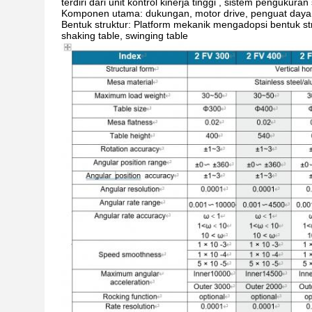
terdiri dari unit kontrol kinerja tinggi , sistem pengukura
Komponen utama: dukungan, motor drive, penguat daya, 
Bentuk struktur: Platform mekanik mengadopsi bentuk str
shaking table, swinging table