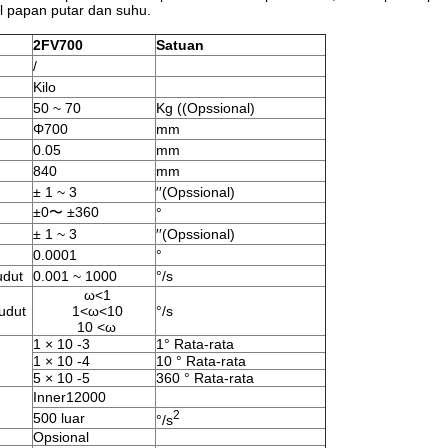
ol papan putar dan suhu.
2
FV
7
00
Satuan
/
Kilo
50 ~ 70
Kg ((Opssional)
Φ700
mm
0.05
mm
840
mm
± 1 ~ 3
′′(Opssional)
±0〜 ±360
°
± 1 ~ 3
′′(Opssional)
0.0001
°
udut
0.001 ~ 1000
°/s
ω<1
udut
1<ω<10
°/s
10 <ω
1 × 10 -3
1° Rata-rata
1 × 10 -4
10 ° Rata-rata
5 × 10 -5
360 ° Rata-rata
Inner12000
2
500 luar
°/s
Opsional