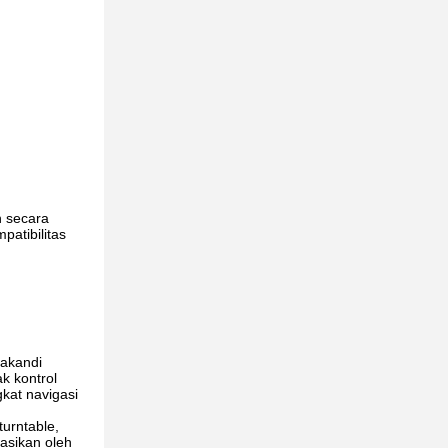
h secara
patibilitas
nakandi
k kontrol
gkat navigasi
urntable,
rasikan oleh