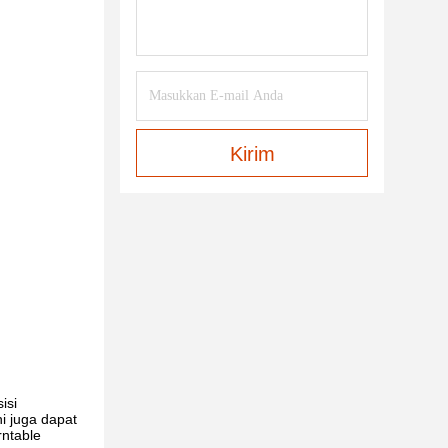
Kirim
isi
i juga dapat
rntable