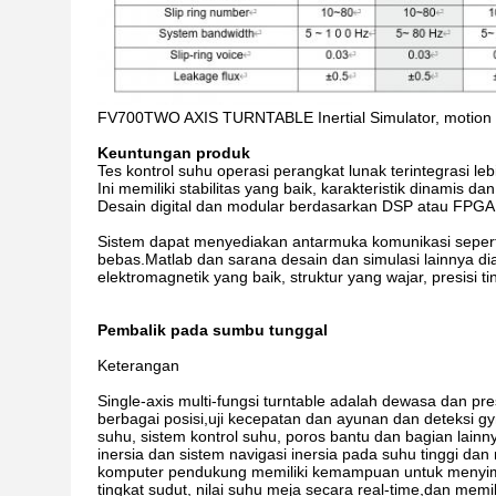
FV700TWO AXIS TURNTABLE Inertial Simulator, motion sim
Keuntungan produk
Tes kontrol suhu operasi perangkat lunak terintegrasi lebi
Ini memiliki stabilitas yang baik, karakteristik dinamis d
Desain digital dan modular berdasarkan DSP atau FPGA
Sistem dapat menyediakan antarmuka komunikasi seperti p
bebas.Matlab dan sarana desain dan simulasi lainnya diado
elektromagnetik yang baik, struktur yang wajar, presisi ting
Pembalik pada sumbu tunggal
Keterangan
Single-axis multi-fungsi turntable adalah dewasa dan pr
berbagai posisi,uji kecepatan dan ayunan dan deteksi g
suhu, sistem kontrol suhu, poros bantu dan bagian lainn
inersia dan sistem navigasi inersia pada suhu tinggi dan
komputer pendukung memiliki kemampuan untuk menyimpan 
tingkat sudut, nilai suhu meja secara real-time,dan memi