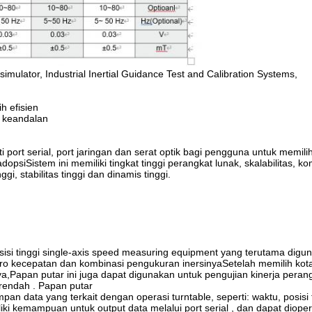
ulator, Industrial Inertial Guidance Test and Calibration Systems,
h efisien
an keandalan
ort serial, port jaringan dan serat optik bagi pengguna untuk memili
psiSistem ini memiliki tingkat tinggi perangkat lunak, skalabilitas, kom
gi, stabilitas tinggi dan dinamis tinggi.
esisi tinggi single-axis speed measuring equipment yang terutama digu
yro kecepatan dan kombinasi pengukuran inersinyaSetelah memilih kota
ya,Papan putar ini juga dapat digunakan untuk pengujian kinerja peran
 rendah . Papan putar
data yang terkait dengan operasi turntable, seperti: waktu, posisi t
liki kemampuan untuk output data melalui port serial , dan dapat diope