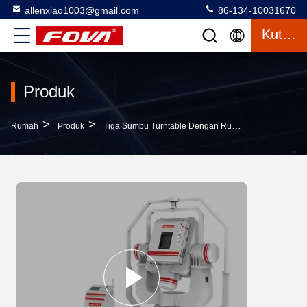
allenxiao1003@gmail.com
86-134-10031670
Kutipan
Produk
>
>
>
Rumah
Produk
Tiga Sumbu Turntable Dengan Ruang
3FV700-W,