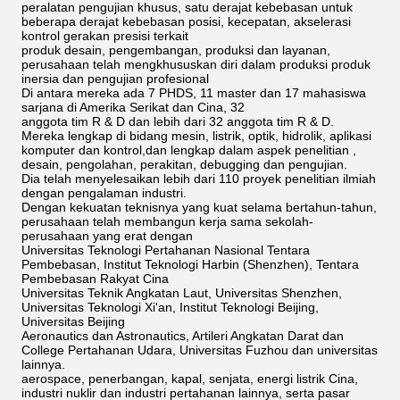
peralatan pengujian khusus, satu derajat kebebasan untuk
beberapa derajat kebebasan posisi, kecepatan, akselerasi
kontrol gerakan presisi terkait
produk desain, pengembangan, produksi dan layanan,
perusahaan telah mengkhususkan diri dalam produksi produk
inersia dan pengujian profesional
Di antara mereka ada 7 PHDS, 11 master dan 17 mahasiswa
sarjana di Amerika Serikat dan Cina, 32
anggota tim R & D dan lebih dari 32 anggota tim R & D.
Mereka lengkap di bidang mesin, listrik, optik, hidrolik, aplikasi
komputer dan kontrol,dan lengkap dalam aspek penelitian ,
desain, pengolahan, perakitan, debugging dan pengujian.
Dia telah menyelesaikan lebih dari 110 proyek penelitian ilmiah
dengan pengalaman industri.
Dengan kekuatan teknisnya yang kuat selama bertahun-tahun,
perusahaan telah membangun kerja sama sekolah-
perusahaan yang erat dengan
Universitas Teknologi Pertahanan Nasional Tentara
Pembebasan, Institut Teknologi Harbin (Shenzhen), Tentara
Pembebasan Rakyat Cina
Universitas Teknik Angkatan Laut, Universitas Shenzhen,
Universitas Teknologi Xi'an, Institut Teknologi Beijing,
Universitas Beijing
Aeronautics dan Astronautics, Artileri Angkatan Darat dan
College Pertahanan Udara, Universitas Fuzhou dan universitas
lainnya.
aerospace, penerbangan, kapal, senjata, energi listrik Cina,
industri nuklir dan industri pertahanan lainnya, serta pasar