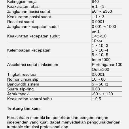
Ketinggian meja
840
Keakuratan rotasi
± 1 ~ 3
±0 〜 ±360
Jangkauan posisi sudut
Keakuratan posisi sudut
± 1 ~ 3
Resolusi sudut
0.0001
Jangkauan kecepatan sudut
0.001 ~ 1000
ω<1
Keakuratan kecepatan sudut
1<ω<10
10<ω
1 × 10 -3
Kelembaban kecepatan
1 × 10 -4
5 × 10 -5
Inner2000
Akselerasi sudut maksimum
Pertengahan1000
Outer300
Tingkat resolusi
0.0001
Nomor cincin slip
10 ~ 80
Bandwidth sistem
5 ~ 50Hz
Suara slip-ring
0.03
Jarak tangki
-60 ~ + 120
Keakuratan kontrol suhu
± 0.5
Tentang tim kami
Perusahaan memiliki tim penelitian dan pengembangan
independen yang kuat, dapat menyediakan pengguna dengan
turntable simulasi profesional dan