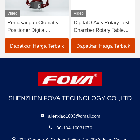
Video
Video
Pemasangan Otomatis
Digital 3 Axis Rotary Test
Positioner Digital
Chamber Rotary Table
dikendalikan Tiga Axis
Pipe Positioner Rotary
Turntable 40kg
Welding
Dapatkan Harga Terbaik
Dapatkan Harga Terbaik
SHENZHEN FOVA TECHNOLOGY CO.,LTD
allenxiao1003@gmail.com
86-134-10031670
23F, Gedung B, Gedung Fujian, No. 2048 Jalan Caitian,