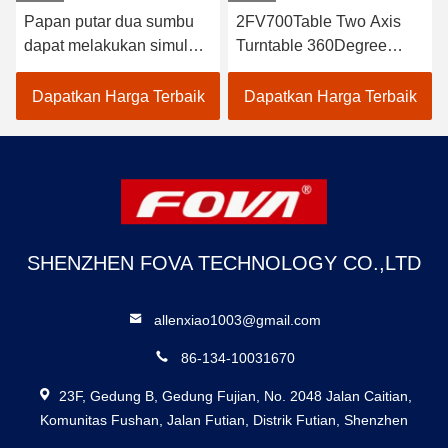
Papan putar dua sumbu
2FV700Table Two Axis
dapat melakukan simulasi
Turntable 360Degree
gerak, servo, getaran
Rotation Range,The dual-
sudut, dan pengujian
axis turntable dapat
Dapatkan Harga Terbaik
Dapatkan Harga Terbaik
gerak dinamis simulasi
melakukan simulasi
dalam dua arah
gerak, servo, getaran
rotasi,Solder Positioner
sudut,dan pengujian
100lb 60kg Kapasitas
gerak dinamis simulasi
Rotating Positioner
dalam dua arah rotasi
SHENZHEN FOVA TECHNOLOGY CO.,LTD
allenxiao1003@gmail.com
86-134-10031670
23F, Gedung B, Gedung Fujian, No. 2048 Jalan Caitian,
Komunitas Fushan, Jalan Futian, Distrik Futian, Shenzhen