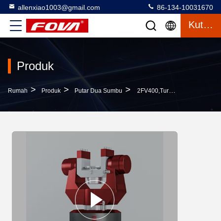
allenxiao1003@gmail.com
86-134-10031670
Kutipan
Produk
>
>
>
Rumah
Produk
Putar Dua Sumbu
2FV400,Turntable Positioner Dual Axis Turntable,Turntable Dua Sumbu Dapat Memberikan Posisi Sudut, Kecepatan Sudut Dan Eksitasi Gerak Percepatan Sudut Untuk Menguji Gyroscope