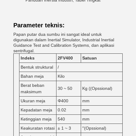
Panduan Inersia Industri, Tabel Tingkat
Parameter teknis:
Papan putar dua sumbu ini sangat ideal untuk
digunakan dalam Inertial Simulator, Industrial Inertial
Guidance Test and Calibration Systems, dan aplikasi
sentrifugal.
Indeks
2
FV
4
00
Satuan
Bentuk struktural
/
Bahan meja
Kilo
Berat beban
30 ~ 50
Kg ((Opssional)
maksimum
Ukuran meja
Φ400
mm
Kepadatan meja
0.02
mm
Ketinggian meja
540
mm
Keakuratan rotasi
± 1 ~ 3
′′(Opssional)