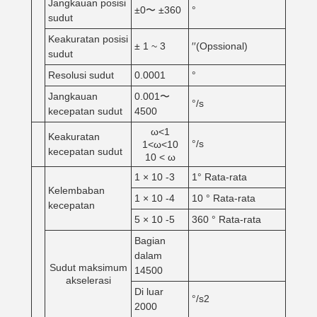
Jangkauan posisi
±0〜 ±360
°
sudut
Keakuratan posisi
± 1 ~ 3
′′(Opssional)
sudut
Resolusi sudut
0.0001
°
Jangkauan
0.001〜
°/s
kecepatan sudut
4500
ω<1
Keakuratan
°/s
1<ω<10
kecepatan sudut
10 < ω
1 × 10 -3
1° Rata-rata
Kelembaban
1 × 10 -4
10 ° Rata-rata
kecepatan
5 × 10 -5
360 ° Rata-rata
Bagian
dalam
Sudut maksimum
14500
akselerasi
Di luar
°/s2
2000