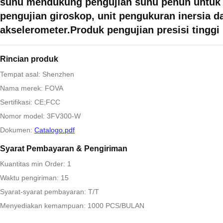
suhu mendukung pengujian suhu penuh untuk
pengujian giroskop, unit pengukuran inersia d
akselerometer.Produk pengujian presisi tinggi
Rincian produk
Tempat asal: Shenzhen
Nama merek: FOVA
Sertifikasi: CE;FCC
Nomor model: 3FV300-W
Dokumen:
Catalogo.pdf
Syarat Pembayaran & Pengiriman
Kuantitas min Order: 1
Waktu pengiriman: 15
Syarat-syarat pembayaran: T/T
Menyediakan kemampuan: 1000 PCS/BULAN