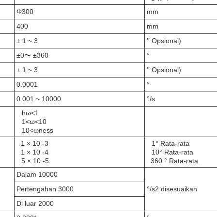
Φ300
mm
400
mm
± 1 ~ 3
′′ Opsional)
±0〜 ±360
°
± 1 ~ 3
′′ Opsional)
0.0001
°
0.001 ~ 10000
°/s
hω<1
1<ω<10
10<ωness
1 × 10 -3
1° Rata-rata
1 × 10 -4
10° Rata-rata
5 × 10 -5
360 ° Rata-rata
Dalam 10000
Pertengahan 3000
°/s2 disesuaikan
Di luar 2000