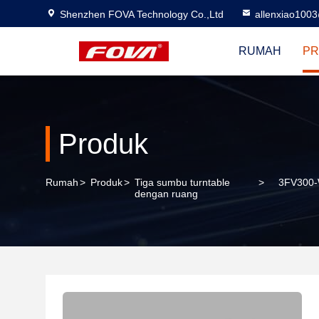
Shenzhen FOVA Technology Co.,Ltd
allenxiao100
RUMAH
PR
Produk
Rumah
>
Produk
>
Tiga sumbu turntable
>
3FV300-W
dengan ruang