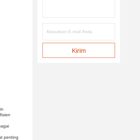
Kirim
in
fisien
bagai
t penting