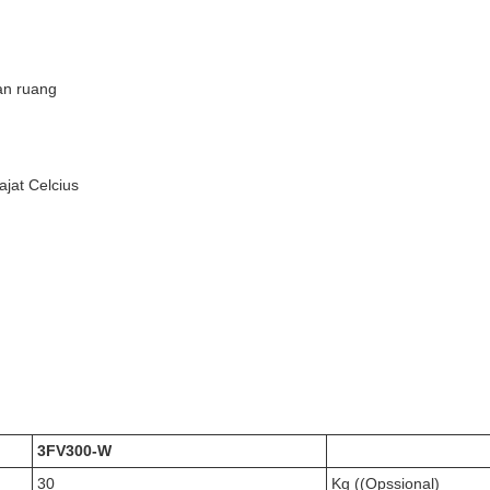
n ruang
jat Celcius
3FV300-W
30
Kg ((Opssional)