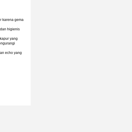
or karena gema
dan higienis
 kapur yang
mengurangi
atan echo yang