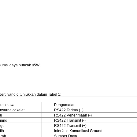
;
onsumsi daya puncak ≤5W;
perti yang ditunjukkan dalam Tabel 1;
rna kawat
Pengamatan
rwarna cokelat
RS422 Terima (+)
ru
RS422 Penerimaan (-)
ning
RS422 Transmit (-)
gu
RS422 Transmit (+)
tih
Interface Komunikasi Ground
rah
Sumber Daya