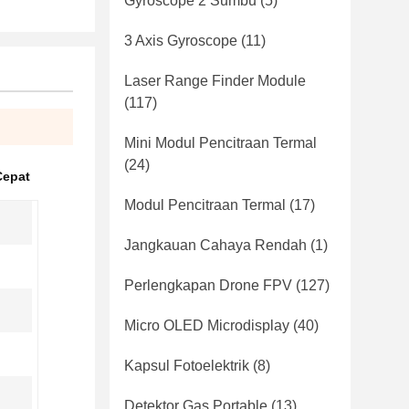
Gyroscope 2 Sumbu
(5)
3 Axis Gyroscope
(11)
Laser Range Finder Module
(117)
Mini Modul Pencitraan Termal
(24)
Cepat
Modul Pencitraan Termal
(17)
Jangkauan Cahaya Rendah
(1)
Perlengkapan Drone FPV
(127)
Micro OLED Microdisplay
(40)
Kapsul Fotoelektrik
(8)
Detektor Gas Portable
(13)