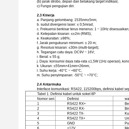
(b) jarak strobo, depan dan belakang target indikasi;
c) Fungsi pengujian diri.
2.3 Kinerja
a. Panjang gelombang: 1535nm±5nm;
b. sudut divergensi laser: ≤ 0,5mrad;
c. Frekuensi berkisar terus menerus: 1 ~ 10Hz disesuaikan
d. Ketepatan kisaran: ≤±2m (RMS);
e. Keakuratan: ≥98%;
f. Jarak pengukuran minimum: ≤ 20 m;
g. Resolusi kisaran: ≤30m (multi-target);
h. Tegangan catu daya: DC9V ~ 16V;
i. Berat: ≤ 55 g;
j. Daya: konsumsi daya rata-rata ≤1,5W (1Hz operasi), k
k. Ukuran: ≤55mm×41mm×26mm;
l. Suhu kerja: -40°C ~ +60°C;
m. Suhu penyimpanan: -50°C ~ +70°C;
2.4 Antarmuka
Interface komunikasi: RS422, 115200bps, definisi kabel se
Tabel 1: Definisi kabel untuk soket 8P
Nomor seri.
Definisi
wa
1
RS422 RX+
Be
2
RS422 RX-
Bi
3
RS422 TX-
Ku
4
RS422 TX+
Un
5
GND
Pu
6
+12V
Me