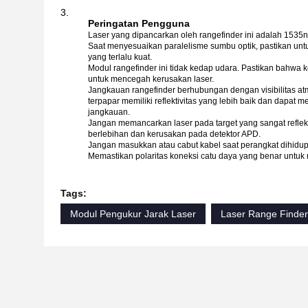
Peringatan Pengguna
Laser yang dipancarkan oleh rangefinder ini adalah 153
Saat menyesuaikan paralelisme sumbu optik, pastikan un
yang terlalu kuat.
Modul rangefinder ini tidak kedap udara. Pastikan bahwa
untuk mencegah kerusakan laser.
Jangkauan rangefinder berhubungan dengan visibilitas atmo
terpapar memiliki reflektivitas yang lebih baik dan dapat
jangkauan.
Jangan memancarkan laser pada target yang sangat reflekt
berlebihan dan kerusakan pada detektor APD.
Jangan masukkan atau cabut kabel saat perangkat dihidu
Memastikan polaritas koneksi catu daya yang benar untu
Tags:
Modul Pengukur Jarak Laser
Laser Range Finde