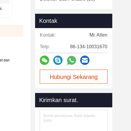
i,
Kontak
Kontak:
Mr. Allen
Telp:
86-134-10031670
et dan
Hubungi Sekarang
Kirimkan surat.