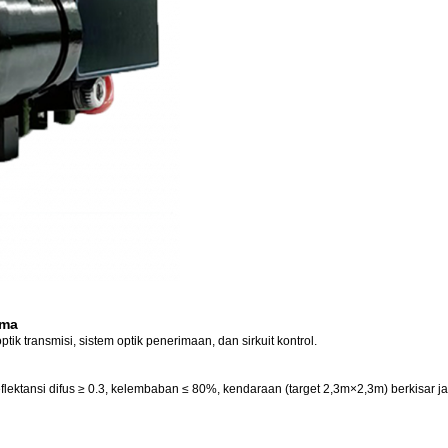
ama
tik transmisi, sistem optik penerimaan, dan sirkuit kontrol.
, reflektansi difus ≥ 0.3, kelembaban ≤ 80%, kendaraan (target 2,3m×2,3m) berkisar j