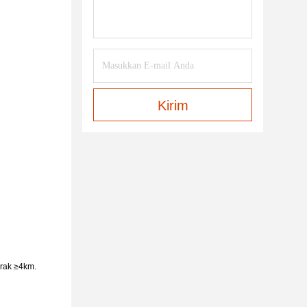
Kirim
arak ≥4km.