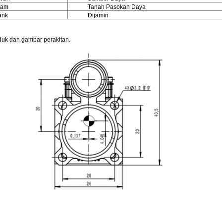
tam
Tanah Pasokan Daya
ank
Dijamin
roduk dan gambar perakitan.