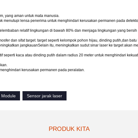
5nm, yang aman untuk mata manusia.
tuk menutupi lensa penerima untuk menghindari kerusakan permanen pada detekt
 kelembaban relatif lingkungan di bawah 80% dan menjaga lingkungan yang bersih 
sfer dan sifat target. target seperti kelompok pohon hijau, dinding putih,dan batu
 meningkatkan jangkauanSelain itu, meningkatkan sudut sinar laser ke target akan 
if seperti kaca atau dinding putih dalam radius 20 meter untuk menghindari keku
pkan.
k menghindari kerusakan permanen pada peralatan.
r Module
Sensor jarak laser
PRODUK KITA