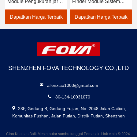
Module Pengukuran jarak
Finder Module Sistem
presisi, Pengakuan dan
fotolistrik mendeteksi jarak
Lokalisasi
target 120g, pengukuran
Dapatkan Harga Terbaik
Dapatkan Harga Terbaik
jarak laser
SHENZHEN FOVA TECHNOLOGY CO.,LTD
allenxiao1003@gmail.com
86-134-10031670
23F, Gedung B, Gedung Fujian, No. 2048 Jalan Caitian,
Komunitas Fushan, Jalan Futian, Distrik Futian, Shenzhen
Cina Kualitas Baik Mesin putar sumbu tunggal Pemasok. Hak cipta © 2024-