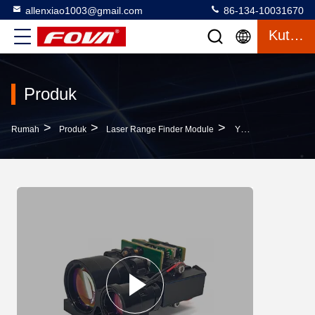
allenxiao1003@gmail.com
86-134-10031670
Kutipan
Produk
>
>
>
Rumah
Produk
Laser Range Finder Module
YZT-CJ-0510A Laser Rangefinder Dengan Rentang Suhu Yang Luas Untuk Lingkungan Industri