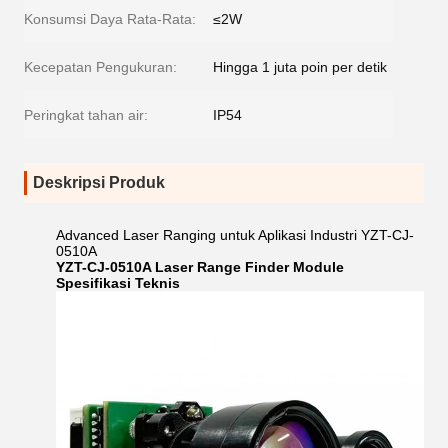
Konsumsi Daya Rata-Rata:
≤2W
Kecepatan Pengukuran:
Hingga 1 juta poin per detik
Peringkat tahan air:
IP54
Deskripsi Produk
Advanced Laser Ranging untuk Aplikasi Industri YZT-CJ-
0510A
YZT-CJ-0510A Laser Range Finder Module
Spesifikasi Teknis