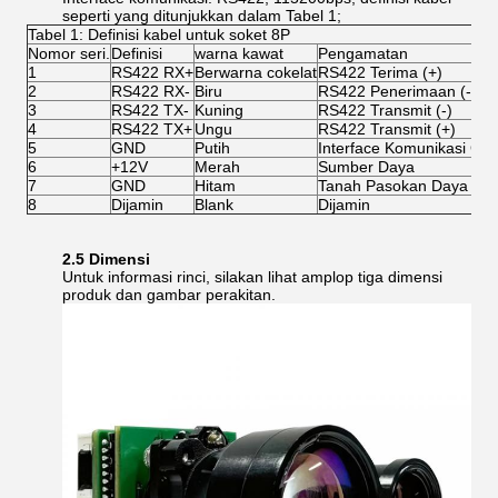
seperti yang ditunjukkan dalam Tabel 1;
Tabel 1: Definisi kabel untuk soket 8P
Nomor seri.
Definisi
warna kawat
Pengamatan
1
RS422 RX+
Berwarna cokelat
RS422 Terima (+)
2
RS422 RX-
Biru
RS422 Penerimaan (-)
3
RS422 TX-
Kuning
RS422 Transmit (-)
4
RS422 TX+
Ungu
RS422 Transmit (+)
5
GND
Putih
Interface Komunikasi Gr
6
+12V
Merah
Sumber Daya
7
GND
Hitam
Tanah Pasokan Daya
8
Dijamin
Blank
Dijamin
2.5 Dimensi
Untuk informasi rinci, silakan lihat amplop tiga dimensi
produk dan gambar perakitan.