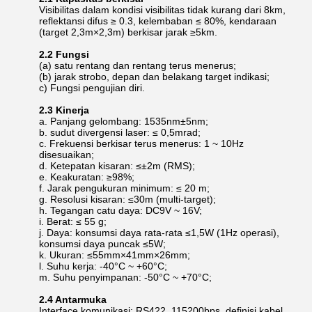
Visibilitas dalam kondisi visibilitas tidak kurang dari 8km,
reflektansi difus ≥ 0.3, kelembaban ≤ 80%, kendaraan
(target 2,3m×2,3m) berkisar jarak ≥5km.
2.2 Fungsi
(a) satu rentang dan rentang terus menerus;
(b) jarak strobo, depan dan belakang target indikasi;
c) Fungsi pengujian diri.
2.3 Kinerja
a. Panjang gelombang: 1535nm±5nm;
b. sudut divergensi laser: ≤ 0,5mrad;
c. Frekuensi berkisar terus menerus: 1 ~ 10Hz
disesuaikan;
d. Ketepatan kisaran: ≤±2m (RMS);
e. Keakuratan: ≥98%;
f. Jarak pengukuran minimum: ≤ 20 m;
g. Resolusi kisaran: ≤30m (multi-target);
h. Tegangan catu daya: DC9V ~ 16V;
i. Berat: ≤ 55 g;
j. Daya: konsumsi daya rata-rata ≤1,5W (1Hz operasi),
konsumsi daya puncak ≤5W;
k. Ukuran: ≤55mm×41mm×26mm;
l. Suhu kerja: -40°C ~ +60°C;
m. Suhu penyimpanan: -50°C ~ +70°C;
2.4 Antarmuka
Interface komunikasi: RS422, 115200bps, definisi kabel