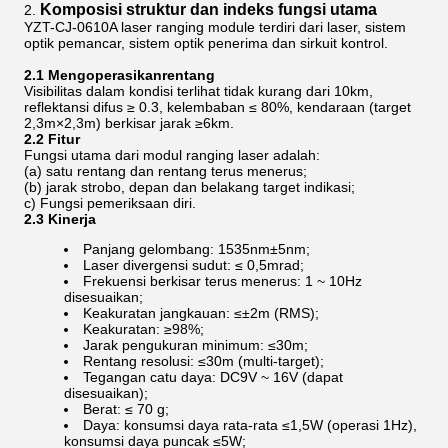
Komposisi struktur dan indeks fungsi utama
YZT-CJ-0610A laser ranging module terdiri dari laser, sistem
optik pemancar, sistem optik penerima dan sirkuit kontrol.
2.1 Mengoperasikan
rentang
Visibilitas dalam kondisi terlihat tidak kurang dari 10km,
reflektansi difus ≥ 0.3, kelembaban ≤ 80%, kendaraan (target
2,3m×2,3m) berkisar jarak ≥6km.
2.2 Fitur
Fungsi utama dari modul ranging laser adalah:
(a) satu rentang dan rentang terus menerus;
(b) jarak strobo, depan dan belakang target indikasi;
c) Fungsi pemeriksaan diri.
2.3 Kinerja
Panjang gelombang: 1535nm±5nm;
Laser divergensi sudut: ≤ 0,5mrad;
Frekuensi berkisar terus menerus: 1 ~ 10Hz
disesuaikan;
Keakuratan jangkauan: ≤±2m (RMS);
Keakuratan: ≥98%;
Jarak pengukuran minimum: ≤30m;
Rentang resolusi: ≤30m (multi-target);
Tegangan catu daya: DC9V ~ 16V (dapat
disesuaikan);
Berat: ≤ 70 g;
Daya: konsumsi daya rata-rata ≤1,5W (operasi 1Hz),
konsumsi daya puncak ≤5W;