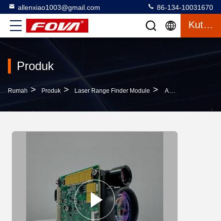
allenxiao1003@gmail.com
86-134-10031670
Kutipan
Produk
>
>
>
Rumah
Produk
Laser Range Finder Module
Adaptif 1535nm Laser Range Module 6km Range Stabil Kinerja Ge 98% Akurasi YZT-CJ-0610A