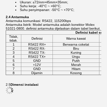
Ukuran: ≤72mm×45mm×35mm;
Suhu kerja: -40°C ~ +60°C;
Suhu penyimpanan: -50°C ~ +70°C;
2.4 Antarmuka
Antarmuka komunikasi: RS422, 115200bps
Antarmuka listrik: Model antarmuka adalah konektor Molex
51021-0800. definisi antarmuka dijelaskan dalam tabel berikut.
Definisi kabel soke
Tidak,
Definisi
Warna kawat
tidak.
1
RS422 RX+
Berwarna cokelat
2
RS422 RX-
Biru
3
RS422 TX-
Kuning
4
RS422 TX+
Ungu
5
GND
Putih
6
+12V
Merah
7
GND
Hitam
8
Dijamin
Kosong
2.5
Dimensi instalasi