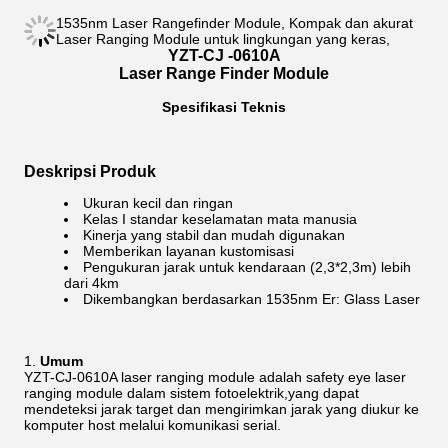
1535nm Laser Rangefinder Module, Kompak dan akurat
Laser Ranging Module untuk lingkungan yang keras,
YZT-CJ -0610A
Laser Range Finder Module
Spesifikasi Teknis
Deskripsi Produk
Ukuran kecil dan ringan
Kelas I standar keselamatan mata manusia
Kinerja yang stabil dan mudah digunakan
Memberikan layanan kustomisasi
Pengukuran jarak untuk kendaraan (2,3*2,3m) lebih
dari 4km
Dikembangkan berdasarkan 1535nm Er: Glass Laser
Umum
YZT-CJ-0610A laser ranging module adalah safety eye laser
ranging module dalam sistem fotoelektrik,yang dapat
mendeteksi jarak target dan mengirimkan jarak yang diukur ke
komputer host melalui komunikasi serial.