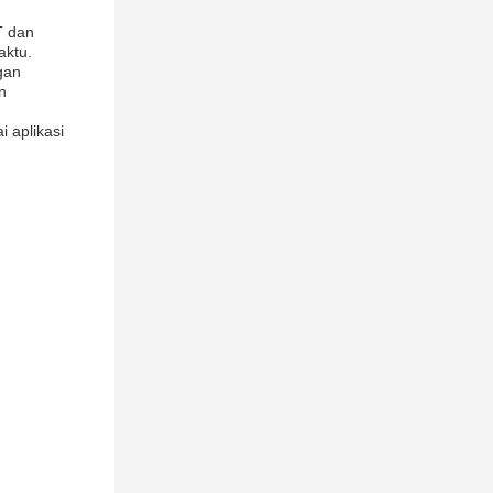
T dan
aktu.
gan
n
 aplikasi