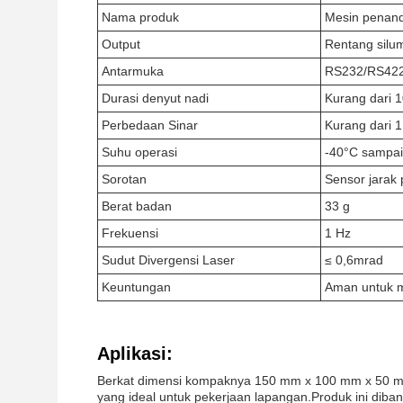
Nama produk
Mesin penand
Output
Rentang silu
Antarmuka
RS232/RS42
Durasi denyut nadi
Kurang dari 
Perbedaan Sinar
Kurang dari 
Suhu operasi
-40°C sampai
Sorotan
Sensor jarak p
Berat badan
33 g
Frekuensi
1 Hz
Sudut Divergensi Laser
≤ 0,6mrad
Keuntungan
Aman untuk 
Aplikasi:
Berkat dimensi kompaknya 150 mm x 100 mm x 50 m
yang ideal untuk pekerjaan lapangan.Produk ini dib