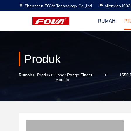
Shenzhen FOVA Technology Co.,Ltd
allenxiao100
RUMAH
PR
Produk
Rumah
>
Produk
>
Laser Range Finder
>
1550 
Module