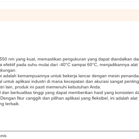
550 nm yang kuat, memastikan pengukuran yang dapat diandalkan da
 efektif pada suhu mulai dari -40°C sampai 60°C, menjadikannya alat
gkungan.
kami adalah kemampuannya untuk bekerja lancar dengan mesin penanda
l untuk aplikasi industri di mana kecepatan dan akurasi sangat penti
tri lain, produk ini pasti memenuhi kebutuhan Anda.
l dan berkualitas tinggi yang dapat memberikan hasil yang konsisten d
engan fitur canggih dan pilihan aplikasi yang fleksibel, ini adalah alat
g terbaik.
knis