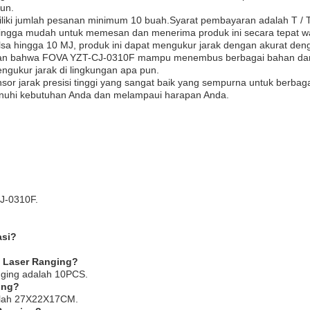
un.
iliki jumlah pesanan minimum 10 buah.Syarat pembayaran adalah T / 
ngga mudah untuk memesan dan menerima produk ini secara tepat w
ulsa hingga 10 MJ, produk ini dapat mengukur jarak dengan akurat den
tikan bahwa FOVA YZT-CJ-0310F mampu menembus berbagai bahan da
ngukur jarak di lingkungan apa pun.
 jarak presisi tinggi yang sangat baik yang sempurna untuk berbagai
menuhi kebutuhan Anda dan melampaui harapan Anda.
J-0310F.
asi?
 Laser Ranging?
ging adalah 10PCS.
ing?
alah 27X22X17CM.