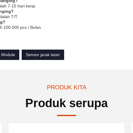
 Ranging?
ah 7-15 hari kerja.
anging?
alah T/T.
ng?
 100.000 pcs / Bulan.
r Module
Sensor jarak laser
PRODUK KITA
Produk serupa