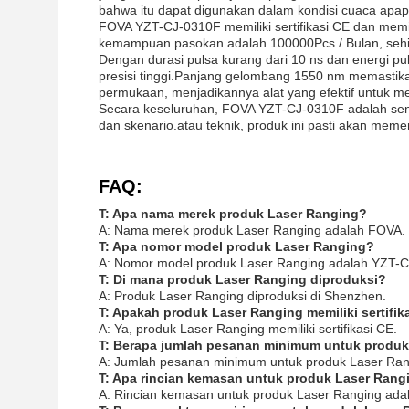
bahwa itu dapat digunakan dalam kondisi cuaca apap
FOVA YZT-CJ-0310F memiliki sertifikasi CE dan mem
kemampuan pasokan adalah 100000Pcs / Bulan, sehi
Dengan durasi pulsa kurang dari 10 ns dan energi p
presisi tinggi.Panjang gelombang 1550 nm memas
permukaan, menjadikannya alat yang efektif untuk me
Secara keseluruhan, FOVA YZT-CJ-0310F adalah sensor
dan skenario.atau teknik, produk ini pasti akan me
FAQ:
T: Apa nama merek produk Laser Ranging?
A: Nama merek produk Laser Ranging adalah FOVA.
T: Apa nomor model produk Laser Ranging?
A: Nomor model produk Laser Ranging adalah YZT-C
T: Di mana produk Laser Ranging diproduksi?
A: Produk Laser Ranging diproduksi di Shenzhen.
T: Apakah produk Laser Ranging memiliki sertifik
A: Ya, produk Laser Ranging memiliki sertifikasi CE.
T: Berapa jumlah pesanan minimum untuk produk
A: Jumlah pesanan minimum untuk produk Laser Ran
T: Apa rincian kemasan untuk produk Laser Rang
A: Rincian kemasan untuk produk Laser Ranging ad