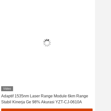
Video
Vid
Adaptif 1535nm Laser Range Module 6km Range
Mod
Stabil Kinerja Ge 98% Akurasi YZT-CJ-0610A
051