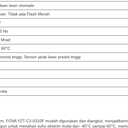
aan laser otomatis
man: Tidak ada Flash Merah
2
10 Ns
1 Mrad
 60°C
resisi tinggi, Sensor jarak laser presisi tinggi
mata
m, FOVA YZT-CJ-0310F mudah digunakan dan diangkut, menjadikanny
angun untuk menahan suhu ekstrim mulai dari -40°C sampai 60°C, mem