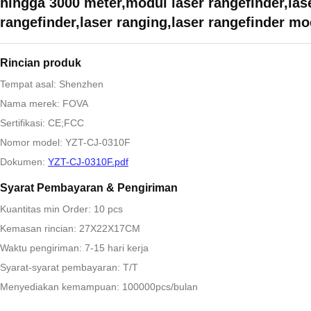
hingga 3000 meter,modul laser rangefinder,las
rangefinder,laser ranging,laser rangefinder m
Rincian produk
Tempat asal: Shenzhen
Nama merek: FOVA
Sertifikasi: CE;FCC
Nomor model: YZT-CJ-0310F
Dokumen:
YZT-CJ-0310F.pdf
Syarat Pembayaran & Pengiriman
Kuantitas min Order: 10 pcs
Kemasan rincian: 27X22X17CM
Waktu pengiriman: 7-15 hari kerja
Syarat-syarat pembayaran: T/T
Menyediakan kemampuan: 100000pcs/bulan