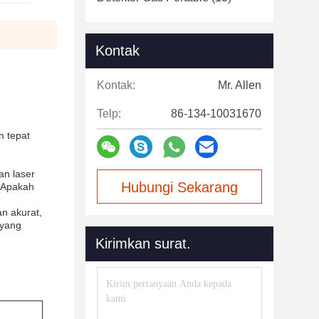
Kontak
Kontak:
Mr. Allen
Telp:
86-134-10031670
n tepat
an laser
Hubungi Sekarang
ngApakah
an akurat,
 yang
Kirimkan surat.