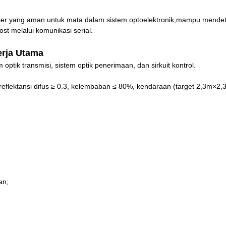
ser yang aman untuk mata dalam sistem optoelektronik,mampu mendete
st melalui komunikasi serial.
erja Utama
 optik transmisi, sistem optik penerimaan, dan sirkuit kontrol.
km, reflektansi difus ≥ 0.3, kelembaban ≤ 80%, kendaraan (target 2,3m×2,
an;