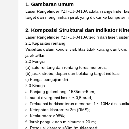
1.
Gambaran umum
Laser Rangefinder YZT-CJ-0410A adalah rangefinder la
target dan mengirimkan jarak yang diukur ke komputer ho
2.
Komposisi Struktural dan Indikator Kin
Laser Rangefinder YZT-CJ-0410A terdiri dari laser, sistem
2.1 Kapasitas rentang
Visibilitas dalam kondisi visibilitas tidak kurang dari 8
jarak ≥4km.
2.2 Fungsi
(a) satu rentang dan rentang terus menerus;
(b) jarak strobo, depan dan belakang target indikasi;
c) Fungsi pengujian diri.
2.3 Kinerja
a. Panjang gelombang: 1535nm±5nm;
b. sudut divergensi laser: ≤ 0,5mrad;
c. Frekuensi berkisar terus menerus: 1 ~ 10Hz disesuaik
d. Ketepatan kisaran: ≤±2m (RMS);
e. Keakuratan: ≥98%;
f. Jarak pengukuran minimum: ≤ 20 m;
g. Resolusi kisaran: ≤30m (multi-target);