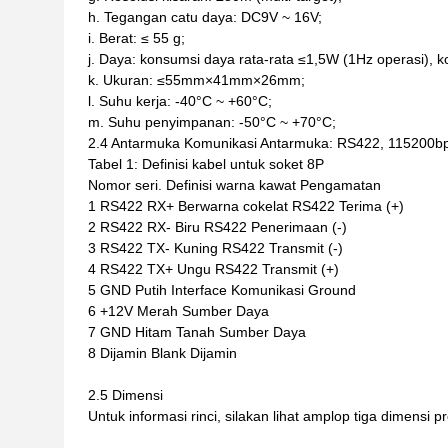
h. Tegangan catu daya: DC9V ~ 16V;
i. Berat: ≤ 55 g;
j. Daya: konsumsi daya rata-rata ≤1,5W (1Hz operasi),
k. Ukuran: ≤55mm×41mm×26mm;
l. Suhu kerja: -40°C ~ +60°C;
m. Suhu penyimpanan: -50°C ~ +70°C;
2.4 Antarmuka Komunikasi Antarmuka: RS422, 115200bps, 
Tabel 1: Definisi kabel untuk soket 8P
Nomor seri.
Definisi
warna kawat
Pengamatan
1
RS422 RX+
Berwarna cokelat
RS422 Terima (+)
2
RS422 RX-
Biru
RS422 Penerimaan (-)
3
RS422 TX-
Kuning
RS422 Transmit (-)
4
RS422 TX+
Ungu
RS422 Transmit (+)
5
GND
Putih
Interface Komunikasi Ground
6
+12V
Merah
Sumber Daya
7
GND
Hitam
Tanah Sumber Daya
8
Dijamin
Blank
Dijamin
2.5 Dimensi
Untuk informasi rinci, silakan lihat amplop tiga dimensi