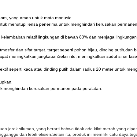
535nm, yang aman untuk mata manusia.
untuk menutupi lensa penerima untuk menghindari kerusakan permane
a kelembaban relatif lingkungan di bawah 80% dan menjaga lingkungan
osfer dan sifat target. target seperti pohon hijau, dinding putih,dan 
 dapat meningkatkan jangkauanSelain itu, meningkatkan sudut sinar lase
ktif seperti kaca atau dinding putih dalam radius 20 meter untuk men
dupkan.
tuk menghindari kerusakan permanen pada peralatan.
uan jarak siluman, yang berarti bahwa tidak ada kilat merah yang dip
nggu dan lebih efisien.Selain itu, produk ini memiliki catu daya te