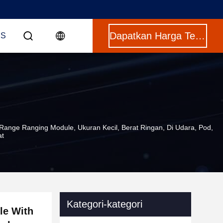
Dapatkan Harga Terbaik
US
ange Ranging Module, Ukuran Kecil, Berat Ringan, Di Udara, Pod,
at
Kategori-kategori
le With