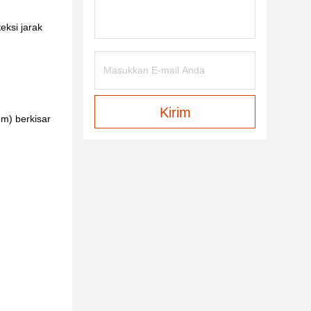
ksi jarak
Kirim
3m) berkisar