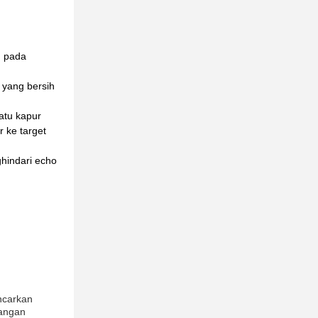
n pada
 yang bersih
batu kapur
r ke target
ghindari echo
ancarkan
gangan