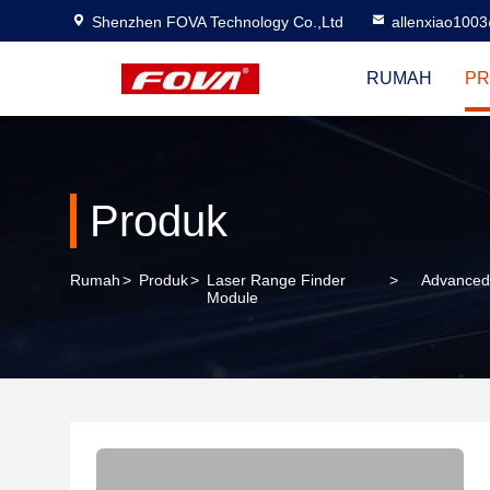
Shenzhen FOVA Technology Co.,Ltd
allenxiao100
RUMAH
PR
Produk
Rumah
>
Produk
>
Laser Range Finder
>
Advanced 
Module