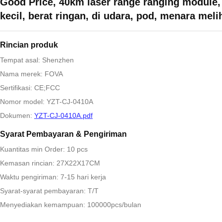
Good Price, 40km laser range ranging module,
kecil, berat ringan, di udara, pod, menara meli
Rincian produk
Tempat asal: Shenzhen
Nama merek: FOVA
Sertifikasi: CE;FCC
Nomor model: YZT-CJ-0410A
Dokumen:
YZT-CJ-0410A.pdf
Syarat Pembayaran & Pengiriman
Kuantitas min Order: 10 pcs
Kemasan rincian: 27X22X17CM
Waktu pengiriman: 7-15 hari kerja
Syarat-syarat pembayaran: T/T
Menyediakan kemampuan: 100000pcs/bulan