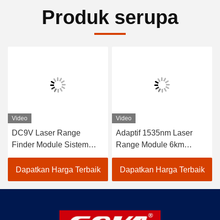
Produk serupa
Video
Video
DC9V Laser Range
Adaptif 1535nm Laser
Finder Module Sistem
Range Module 6km
fotolistrik mendeteksi jarak
Range Stabil Kinerja Ge
target 120g, pengukuran
98% Akurasi YZT-CJ-
Dapatkan Harga Terbaik
Dapatkan Harga Terbaik
jarak laser
0610A