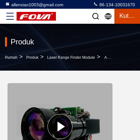
allenxiao1003@gmail.com
86-134-10031670
Kutipan
Produk
>
>
>
Rumah
Produk
Laser Range Finder Module
Advanced 4km 4000m Laser Rangefinder Module With Good Price,YZT-CJ-0410A,ukuran Kecil Ringan Berat, Laser Rangefinder Dengan ±2m Akurasi,di Udara, Pod, Menara Melihat