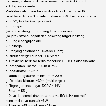
transmisi, sistem optik penerimaan, dan sirkuit kontrol.
2.1 Kapasitas rentang
Visibilitas dalam kondisi visibilitas tidak kurang dari 8km,
reflektansi difus ≥ 0.3, kelembaban ≤ 80%, kendaraan (target
2,3m×2,3m) berkisar jarak ≥4km.
2.2 Fungsi
(a) satu rentang dan rentang terus menerus;
(b) jarak strobo, depan dan belakang target indikasi;
c) Fungsi pengujian diri.
2.3 Kinerja
a. Panjang gelombang: 1535nm±5nm;
b. sudut divergensi laser: ≤ 0,5mrad;
c. Frekuensi berkisar terus menerus: 1 ~ 10Hz disesuaikan;
d. Ketepatan kisaran: ≤±2m (RMS);
e. Keakuratan: ≥98%;
f. Jarak pengukuran minimum: ≤ 20 m;
g. Resolusi kisaran: ≤30m (multi-target);
h. Tegangan catu daya: DC9V ~ 16V;
i. Berat: ≤ 55 g;
j. Daya: konsumsi daya rata-rata ≤1,5W (1Hz operasi),
konsumsi daya puncak ≤5W;
k. Ukuran: ≤55mm×41mm×26mm;