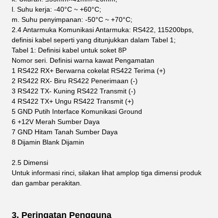
l. Suhu kerja: -40°C ~ +60°C;
m. Suhu penyimpanan: -50°C ~ +70°C;
2.4 Antarmuka Komunikasi Antarmuka: RS422, 115200bps,
definisi kabel seperti yang ditunjukkan dalam Tabel 1;
Tabel 1: Definisi kabel untuk soket 8P
Nomor seri.
Definisi
warna kawat
Pengamatan
1
RS422 RX+
Berwarna cokelat
RS422 Terima (+)
2
RS422 RX-
Biru
RS422 Penerimaan (-)
3
RS422 TX-
Kuning
RS422 Transmit (-)
4
RS422 TX+
Ungu
RS422 Transmit (+)
5
GND
Putih
Interface Komunikasi Ground
6
+12V
Merah
Sumber Daya
7
GND
Hitam
Tanah Sumber Daya
8
Dijamin
Blank
Dijamin
2.5 Dimensi
Untuk informasi rinci, silakan lihat amplop tiga dimensi produk
dan gambar perakitan.
3.
Peringatan Pengguna