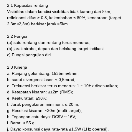
2.1 Kapasitas rentang
Visibilitas dalam kondisi visibilitas tidak kurang dari 8km,
reflektansi difus ≥ 0.3, kelembaban ≤ 80%, kendaraan (target
2,3m×2,3m) berkisar jarak ≥5km.
2.2 Fungsi
(a) satu rentang dan rentang terus menerus;
(b) jarak strobo, depan dan belakang target indikasi;
c) Fungsi pengujian diri.
2.3 Kinerja
a. Panjang gelombang: 1535nm±5nm;
b. sudut divergensi laser: ≤ 0,5mrad;
c. Frekuensi berkisar terus menerus: 1 ~ 10Hz disesuaikan;
d. Ketepatan kisaran: ≤±2m (RMS);
e. Keakuratan: ≥98%;
f. Jarak pengukuran minimum: ≤ 20 m;
g. Resolusi kisaran: ≤30m (multi-target);
h. Tegangan catu daya: DC9V ~ 16V;
i. Berat: ≤ 55 g;
j. Daya: konsumsi daya rata-rata ≤1,5W (1Hz operasi),