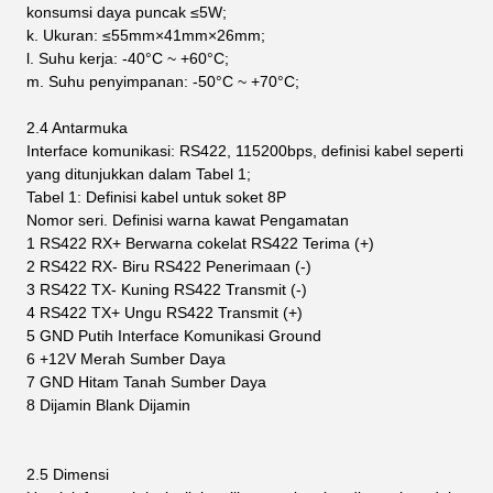
konsumsi daya puncak ≤5W;
k. Ukuran: ≤55mm×41mm×26mm;
l. Suhu kerja: -40°C ~ +60°C;
m. Suhu penyimpanan: -50°C ~ +70°C;
2.4 Antarmuka
Interface komunikasi: RS422, 115200bps, definisi kabel seperti
yang ditunjukkan dalam Tabel 1;
Tabel 1: Definisi kabel untuk soket 8P
Nomor seri.
Definisi
warna kawat
Pengamatan
1
RS422 RX+
Berwarna cokelat
RS422 Terima (+)
2
RS422 RX-
Biru
RS422 Penerimaan (-)
3
RS422 TX-
Kuning
RS422 Transmit (-)
4
RS422 TX+
Ungu
RS422 Transmit (+)
5
GND
Putih
Interface Komunikasi Ground
6
+12V
Merah
Sumber Daya
7
GND
Hitam
Tanah Sumber Daya
8
Dijamin
Blank
Dijamin
2.5 Dimensi