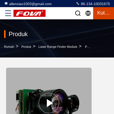
allenxiao1003@gmail.com
86-134-10031670
Kutipan
Produk
>
>
>
Rumah
Produk
Laser Range Finder Module
Precision Laser Ranging Module Dengan DC6 ~ 36V Supply Dan 20 ~ 5000m Measurement Range