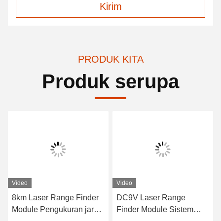
Kirim
PRODUK KITA
Produk serupa
Video
Video
r
DC9V Laser Range
Adaptif 1535nm Laser
ak
Finder Module Sistem
Range Module 6km