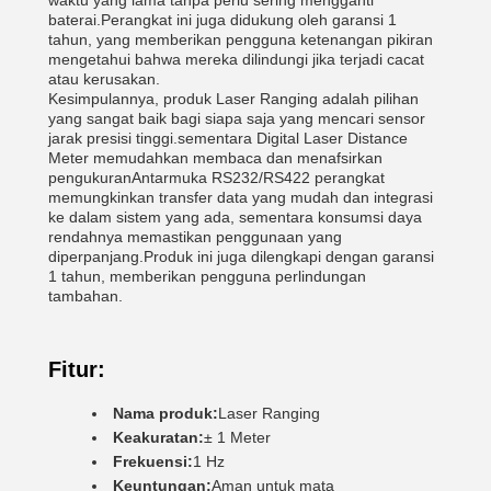
waktu yang lama tanpa perlu sering mengganti
baterai.Perangkat ini juga didukung oleh garansi 1
tahun, yang memberikan pengguna ketenangan pikiran
mengetahui bahwa mereka dilindungi jika terjadi cacat
atau kerusakan.
Kesimpulannya, produk Laser Ranging adalah pilihan
yang sangat baik bagi siapa saja yang mencari sensor
jarak presisi tinggi.sementara Digital Laser Distance
Meter memudahkan membaca dan menafsirkan
pengukuranAntarmuka RS232/RS422 perangkat
memungkinkan transfer data yang mudah dan integrasi
ke dalam sistem yang ada, sementara konsumsi daya
rendahnya memastikan penggunaan yang
diperpanjang.Produk ini juga dilengkapi dengan garansi
1 tahun, memberikan pengguna perlindungan
tambahan.
Fitur:
Nama produk:
Laser Ranging
Keakuratan:
± 1 Meter
Frekuensi:
1 Hz
Keuntungan:
Aman untuk mata