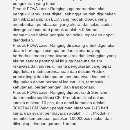
pengukuran yang tepat.
Produk FOVA Laser Ranging juga merupakan alat
pengukur jarak laser digital, sehingga mudah digunakan
dan dibaca.tampilan LCD yang mudah dibaca yang
memberikan pembacaan yang akurat dan jelas. sudut
divergensi laser dari produk adalah ≤ 0,5mrad,
memastikan bahwa pengukuran selalu tepat dan dapat
diandalkan.
Produk FOVA Laser Ranging dirancang untuk digunakan
dalam berbagai kesempatan dan skenario yang
berbeda.di mana pengukuran jarak dan ketinggian yang
akurat sangat pentingHal ini juga berguna dalam
rekayasa dan survei, di mana pengukuran yang tepat
diperlukan untuk perencanaan dan desain.Produk
presisi tinggi dan ketepatan membuatnya ideal untuk
digunakan dalam berbagai industri lain, termasuk
kehutanan, pertambangan, dan transportasi.
Produk FOVA Laser Ranging diproduksi di Shenzhen
dan memiliki sertifikasi CE. Produk ini dijual dalam
jumlah minimal 10 pcs, dan detail kemasan adalah
56X27X41CM.Waktu pengiriman biasanya 7-15 hari
kerja, dan syarat pembayaran adalah T / T. Produk ini
memiliki kemampuan pasokan 100000pcs / bulan dan
dilengkapi dengan garansi 1 tahun.