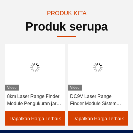
PRODUK KITA
Produk serupa
Video
Video
8km Laser Range Finder
DC9V Laser Range
Module Pengukuran jarak
Finder Module Sistem
presisi, Pengakuan dan
fotolistrik mendeteksi jarak
Lokalisasi
target 120g, pengukuran
Dapatkan Harga Terbaik
Dapatkan Harga Terbaik
jarak laser