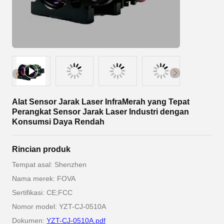
Alat Sensor Jarak Laser InfraMerah yang Tepat
Perangkat Sensor Jarak Laser Industri dengan
Konsumsi Daya Rendah
Rincian produk
Tempat asal: Shenzhen
Nama merek: FOVA
Sertifikasi: CE;FCC
Nomor model: YZT-CJ-0510A
Dokumen:
YZT-CJ-0510A.pdf