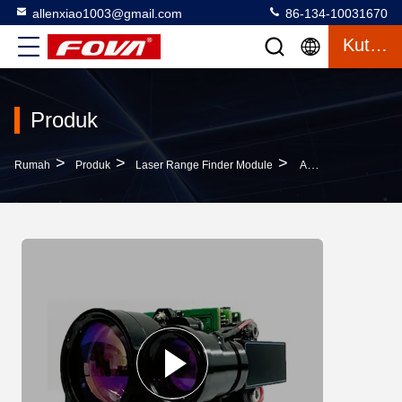
allenxiao1003@gmail.com
86-134-10031670
Kutipan
Produk
>
>
>
Rumah
Produk
Laser Range Finder Module
Alat Sensor Jarak Laser InfraMerah Yang Tepat Perangkat Sensor Jarak Laser Industri Dengan Konsumsi Daya Rendah