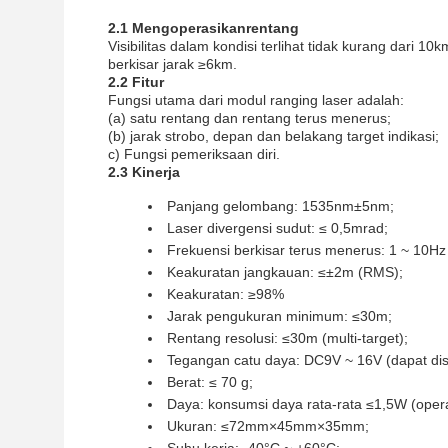
2.1 Mengoperasikan
rentang
Visibilitas dalam kondisi terlihat tidak kurang dari 
berkisar jarak ≥6km.
2.2 Fitur
Fungsi utama dari modul ranging laser adalah:
(a) satu rentang dan rentang terus menerus;
(b) jarak strobo, depan dan belakang target indikasi;
c) Fungsi pemeriksaan diri.
2.3 Kinerja
Panjang gelombang: 1535nm±5nm;
Laser divergensi sudut: ≤ 0,5mrad;
Frekuensi berkisar terus menerus: 1 ~ 10Hz
Keakuratan jangkauan: ≤±2m (RMS);
Keakuratan: ≥98%
Jarak pengukuran minimum: ≤30m;
Rentang resolusi: ≤30m (multi-target);
Tegangan catu daya: DC9V ~ 16V (dapat dis
Berat: ≤ 70 g;
Daya: konsumsi daya rata-rata ≤1,5W (oper
Ukuran: ≤72mm×45mm×35mm;