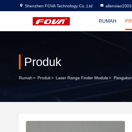
Shenzhen FOVA Technology Co.,Ltd
allenxiao100
RUMAH
PR
Produk
Rumah
>
Produk
>
Laser Range Finder Module
>
Pengukura