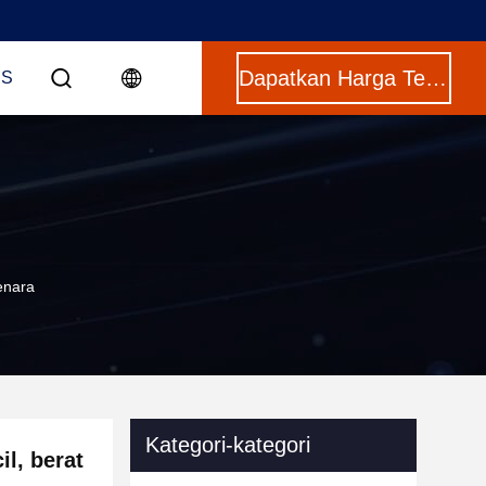
Dapatkan Harga Terbaik
US
enara
Kategori-kategori
l, berat