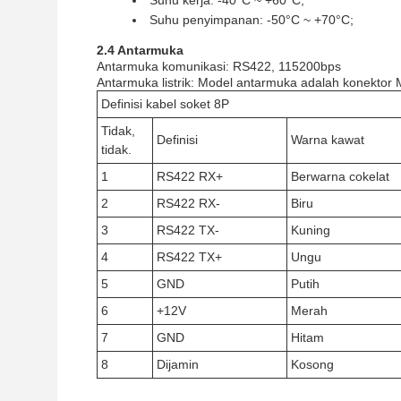
Suhu kerja: -40°C ~ +60°C;
Suhu penyimpanan: -50°C ~ +70°C;
2.4 Antarmuka
Antarmuka komunikasi: RS422, 115200bps
Antarmuka listrik: Model antarmuka adalah konektor M
Definisi kabel soket 8P
Tidak,
Definisi
Warna kawat
tidak.
1
RS422 RX+
Berwarna cokelat
2
RS422 RX-
Biru
3
RS422 TX-
Kuning
4
RS422 TX+
Ungu
5
GND
Putih
6
+12V
Merah
7
GND
Hitam
8
Dijamin
Kosong