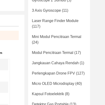
Gyroscope 2 Sumbu
(5)
3 Axis Gyroscope
(11)
Laser Range Finder Module
(117)
Mini Modul Pencitraan Termal
(24)
Modul Pencitraan Termal
(17)
km
Jangkauan Cahaya Rendah
(1)
Perlengkapan Drone FPV
(127)
Micro OLED Microdisplay
(40)
Kapsul Fotoelektrik
(8)
Detektor Gas Portable
(13)