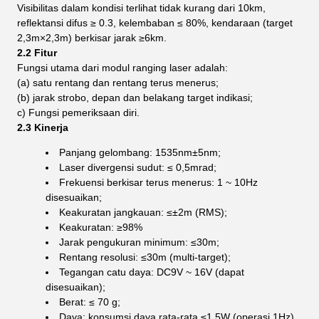
Visibilitas dalam kondisi terlihat tidak kurang dari 10km,
reflektansi difus ≥ 0.3, kelembaban ≤ 80%, kendaraan (target
2,3m×2,3m) berkisar jarak ≥6km.
2.2 Fitur
Fungsi utama dari modul ranging laser adalah:
(a) satu rentang dan rentang terus menerus;
(b) jarak strobo, depan dan belakang target indikasi;
c) Fungsi pemeriksaan diri.
2.3 Kinerja
Panjang gelombang: 1535nm±5nm;
Laser divergensi sudut: ≤ 0,5mrad;
Frekuensi berkisar terus menerus: 1 ~ 10Hz
disesuaikan;
Keakuratan jangkauan: ≤±2m (RMS);
Keakuratan: ≥98%
Jarak pengukuran minimum: ≤30m;
Rentang resolusi: ≤30m (multi-target);
Tegangan catu daya: DC9V ~ 16V (dapat
disesuaikan);
Berat: ≤ 70 g;
Daya: konsumsi daya rata-rata ≤1,5W (operasi 1Hz),