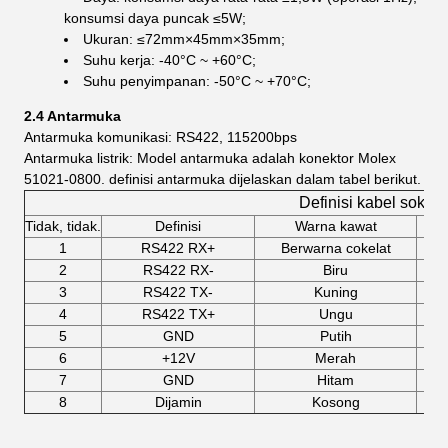
konsumsi daya puncak ≤5W;
Ukuran: ≤72mm×45mm×35mm;
Suhu kerja: -40°C ~ +60°C;
Suhu penyimpanan: -50°C ~ +70°C;
2.4 Antarmuka
Antarmuka komunikasi: RS422, 115200bps
Antarmuka listrik: Model antarmuka adalah konektor Molex
51021-0800. definisi antarmuka dijelaskan dalam tabel berikut.
Definisi kabel soket 
Tidak, tidak.
Definisi
Warna kawat
1
RS422 RX+
Berwarna cokelat
2
RS422 RX-
Biru
3
RS422 TX-
Kuning
4
RS422 TX+
Ungu
5
GND
Putih
6
+12V
Merah
7
GND
Hitam
8
Dijamin
Kosong