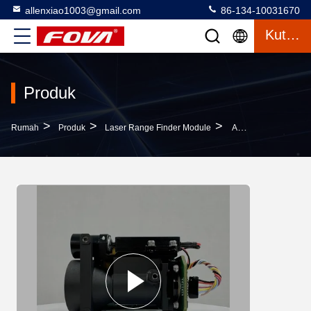
allenxiao1003@gmail.com
86-134-10031670
Kutipan
Produk
>
>
>
Rumah
Produk
Laser Range Finder Module
Advanced Laser Rangefinder Module With Good Price,Module Laser Ranging Berkinerja Tinggi Untuk Aplikasi Industri,Pengukuran Jarak Laser,Investigasi Elektronik