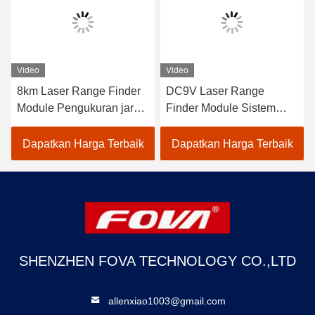
Video
Video
V
8km Laser Range Finder
DC9V Laser Range
A
Module Pengukuran jarak
Finder Module Sistem
presisi, Pengakuan dan
fotolistrik mendeteksi jarak
R
Lokalisasi
target 120g, pengukuran
9
Dapatkan Harga Terbaik
Dapatkan Harga Terbaik
jarak laser
SHENZHEN FOVA TECHNOLOGY CO.,LTD
allenxiao1003@gmail.com