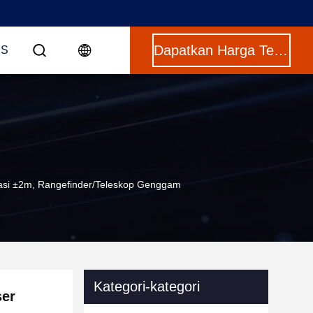
Dapatkan Harga Terbaik
US
rasi ±2m, Rangefinder/teleskop Genggam
Kategori-kategori
ser