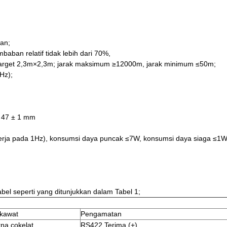
an;
mbaban relatif tidak lebih dari 70%,
tuk target 2,3m×2,3m; jarak maksimum ≥12000m, jarak minimum ≤50m;
Hz);
: 47 ± 1 mm
erja pada 1Hz), konsumsi daya puncak ≤7W, konsumsi daya siaga ≤1W
abel seperti yang ditunjukkan dalam Tabel 1;
kawat
Pengamatan
na cokelat
RS422 Terima (+)