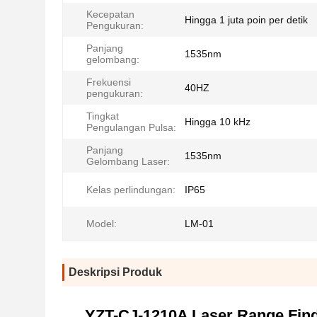
Kecepatan
Hingga 1 juta poin per detik
Pengukuran:
Panjang
1535nm
gelombang:
Frekuensi
40HZ
pengukuran:
Tingkat
Hingga 10 kHz
Pengulangan Pulsa:
Panjang
1535nm
Gelombang Laser:
Kelas perlindungan:
IP65
Model:
LM-01
Deskripsi Produk
YZT-CJ-1210A Laser Range Fin