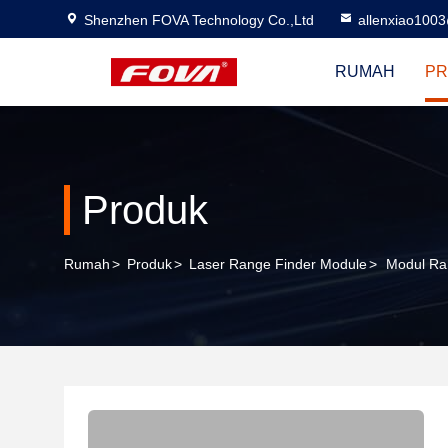
Shenzhen FOVA Technology Co.,Ltd
allenxiao100
RUMAH
PR
Produk
Rumah
>
Produk
>
Laser Range Finder Module
>
Modul Ran