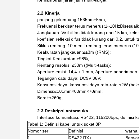
Kemampuan jarak jauh multi-target;
2.2 Kinerja
panjang gelombang:1535nm±5nm;
Frekuensi berkisar terus menerus:1~10HzDisesuaik
Jangkauan: Visibilitas tidak kurang dari 15 km, kele
koefisien refleksi difus tidak kurang dari 0.2, un
Siklus rentang: 10 menit rentang terus menerus (10
Keakuratan jangkauan:≤±3m ((RMS);
Tingkat Keakuratan:≥98%;
Rentang resolusi:≤30m ((Multi-tasks);
Aperture emisi: 14,4 ± 1 mm, Aperture penerimaan
Tegangan catu daya: DC9V 36V;
Konsumsi daya: konsumsi daya rata-rata ≤2W (bek
Dimensi:≤101mm×60mm×70mm;
Berat:≤260g;
2.3 Deskripsi antarmuka
Interface komunikasi: RS422, 115200bps, definisi k
Tabel 1: Definisi kabel untuk soket 8P
Nomor seri.
Definisi
warna 
1
RS422 RX+
Berwar