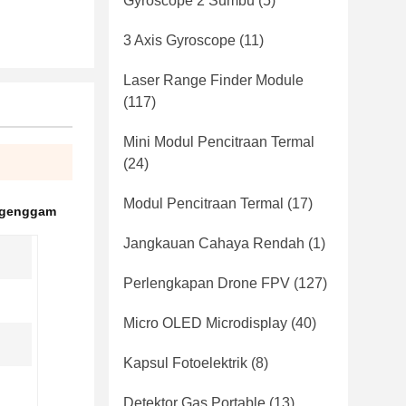
Gyroscope 2 Sumbu
(5)
3 Axis Gyroscope
(11)
Laser Range Finder Module
(117)
Mini Modul Pencitraan Termal
(24)
Modul Pencitraan Termal
(17)
r genggam
Jangkauan Cahaya Rendah
(1)
Perlengkapan Drone FPV
(127)
Micro OLED Microdisplay
(40)
Kapsul Fotoelektrik
(8)
Detektor Gas Portable
(13)