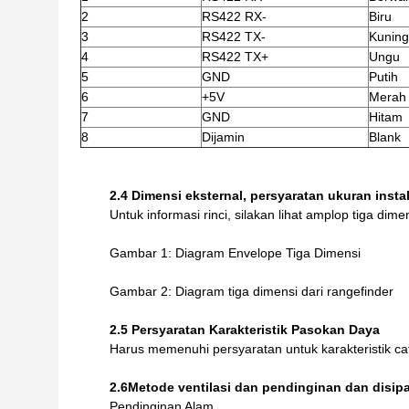
2
RS422 RX-
Biru
3
RS422 TX-
Kuning
4
RS422 TX+
Ungu
5
GND
Putih
6
+5V
Merah
7
GND
Hitam
8
Dijamin
Blank
2.4 Dimensi eksternal, persyaratan ukuran insta
Untuk informasi rinci, silakan lihat amplop tiga di
Gambar 1: Diagram Envelope Tiga Dimensi
Gambar 2: Diagram tiga dimensi dari rangefinder
2.5 Persyaratan Karakteristik Pasokan Daya
Harus memenuhi persyaratan untuk karakteristik c
2.6
Metode ventilasi dan pendinginan dan disip
Pendinginan Alam