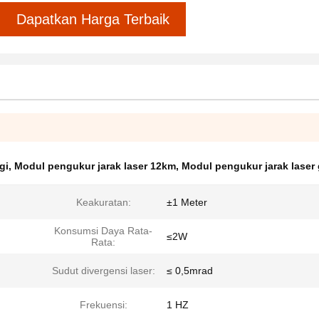
Dapatkan Harga Terbaik
gi
,
Modul pengukur jarak laser 12km
,
Modul pengukur jarak lase
Keakuratan:
±1 Meter
Konsumsi Daya Rata-
≤2W
Rata:
Sudut divergensi laser:
≤ 0,5mrad
Frekuensi:
1 HZ