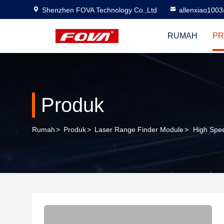
Shenzhen FOVA Technology Co.,Ltd
allenxiao100
RUMAH
PR
Produk
Rumah
>
Produk
>
Laser Range Finder Module
>
High Spe