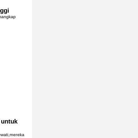
ggi
enangkap
 untuk
lewati,mereka