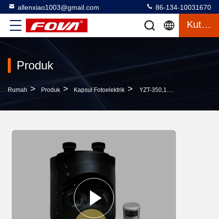
allenxiao1003@gmail.com
86-134-10031670
Kutipan
Produk
>
>
>
Rumah
Produk
Kapsul Fotoelektrik
YZT-350,1080P 30x Kamera Cahaya Terlihat Fotoelektrik Pod 640*512 Kamera InfraMerah Zoom Kontinyu