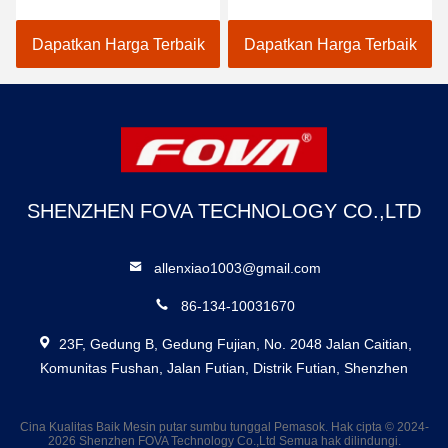
Cahaya Terlihat Dengan
Cahaya Terlihat 640×512
Laser Rangefinder 6km
Cooled Infrared Thermal
Dapatkan Harga Terbaik
Dapatkan Harga Terbaik
Imager Dan 6km Laser
Rangefinder Untuk
Deteksi
SHENZHEN FOVA TECHNOLOGY CO.,LTD
allenxiao1003@gmail.com
86-134-10031670
23F, Gedung B, Gedung Fujian, No. 2048 Jalan Caitian,
Komunitas Fushan, Jalan Futian, Distrik Futian, Shenzhen
Cina Kualitas Baik Mesin putar sumbu tunggal Pemasok. Hak cipta © 2024-
2026 Shenzhen FOVA Technology Co.,Ltd Semua hak dilindungi.