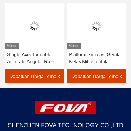
Video
Video
Single Axis Turntable
Platform Simulasi Gerak
Accurate Angular Rate
Kelas Militer untuk
and Φ700 Table Size for
Pengujian Aerospace
Performance,The dual-
Dapatkan Harga Terbaik
Dapatkan Harga Terbaik
axis turntable dapat
memberikan posisi sudut
SHENZHEN FOVA TECHNOLOGY CO.,LTD