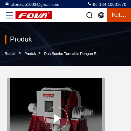
allenxiao1003@gmail.com
86-134-10031670
Kutipan
Produk
>
>
>
Rumah
Produk
Dua Sumbu Turntable Dengan Ruang
Papan Puta