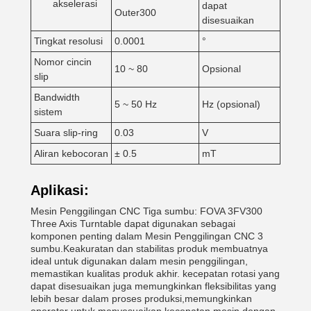
akselerasi
dapat
Outer300
disesuaikan
Tingkat resolusi
0.0001
°
Nomor cincin
10 ~ 80
Opsional
slip
Bandwidth
5 ~ 50 Hz
Hz (opsional)
sistem
Suara slip-ring
0.03
V
Aliran kebocoran
± 0.5
mT
Aplikasi:
Mesin Penggilingan CNC Tiga sumbu: FOVA 3FV300
Three Axis Turntable dapat digunakan sebagai
komponen penting dalam Mesin Penggilingan CNC 3
sumbu.Keakuratan dan stabilitas produk membuatnya
ideal untuk digunakan dalam mesin penggilingan,
memastikan kualitas produk akhir. kecepatan rotasi yang
dapat disesuaikan juga memungkinkan fleksibilitas yang
lebih besar dalam proses produksi,memungkinkan