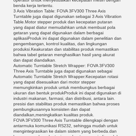
operator untuk menyesuaikan kecepatan mesin dengan
benda kerja tertentu.
3 Axis Vibration Table: FOVA 3FV300 Three Axis
Turntable juga dapat digunakan sebagai 3 Axis Vibration
Table.Motor stepper produk dan kecepatan putaran
yang dapat diatur memudahkan untuk membuat pola
getaran yang dapat digunakan dalam berbagai
aplikasiProduk ini dapat digunakan dalam penelitian dan
pengembangan, kontrol kualitas, dan lingkungan
produksi.Keakuratan dan stabilitas produk memastikan
bahwa tabel getaran menghasilkan hasil yang akurat
dan dapat diandalkan.
Automatic Turntable Stretch Wrapper: FOVA 3FV300
Three Axis Turntable juga dapat digunakan sebagai
Automatic Turntable Stretch Wrapper.Kecepatan rotasi
yang dapat disesuaikan dari motor stepper
memungkinkan produk untuk membungkus berbagai
ukuran dan bentuk produkProduk ini dapat digunakan di
industri makanan, farmasi, dan distribusi, antara lain.
presisi dan stabilitas produk memastikan bahwa proses
pembungkusannya konsisten dan dapat
diandalkan,meningkatkan kualitas produk.
FOVA 3FV300 Three Axis Turntable dilengkapi dengan
antarmuka komunikasi RS232, sehingga mudah untuk
mengintegrasikan ke dalam sistem yang berbeda.dan