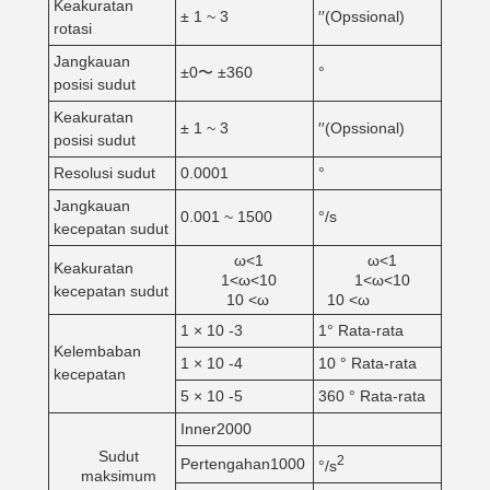
Keakuratan
± 1 ~ 3
′′(Opssional)
rotasi
Jangkauan
±0〜 ±360
°
posisi sudut
Keakuratan
± 1 ~ 3
′′(Opssional)
posisi sudut
Resolusi sudut
0.0001
°
Jangkauan
0.001 ~ 1500
°/s
kecepatan sudut
ω<1
ω<1
Keakuratan
1<ω<10
1<ω<10
kecepatan sudut
10 <ω
10 <ω
1 × 10 -3
1° Rata-rata
Kelembaban
1 × 10 -4
10 ° Rata-rata
kecepatan
5 × 10 -5
360 ° Rata-rata
Inner2000
Sudut
2
Pertengahan1000
°/s
maksimum