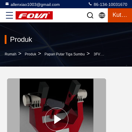
allenxiao1003@gmail.com
86-134-10031670
Kutipan
Produk
>
>
>
Rumah
Produk
Papan Putar Tiga Sumbu
3FV600-Putar Tiga Sumbu Digunakan Untuk Menguji Gyroscope, Unit Pengukuran Inersia Dan Akselerometer Dan Mensimulasikan Tes Lingkungan, Angular&Rate Resolusi 0.0001