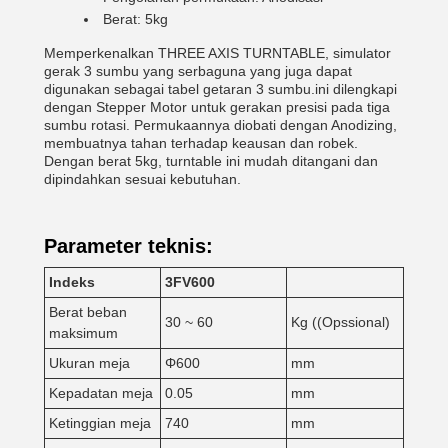
Berat: 5kg
Memperkenalkan THREE AXIS TURNTABLE, simulator
gerak 3 sumbu yang serbaguna yang juga dapat
digunakan sebagai tabel getaran 3 sumbu.ini dilengkapi
dengan Stepper Motor untuk gerakan presisi pada tiga
sumbu rotasi. Permukaannya diobati dengan Anodizing,
membuatnya tahan terhadap keausan dan robek.
Dengan berat 5kg, turntable ini mudah ditangani dan
dipindahkan sesuai kebutuhan.
Parameter teknis:
Indeks
3FV600
Berat beban
30 ~ 60
Kg ((Opssional)
maksimum
Ukuran meja
Φ600
mm
Kepadatan meja
0.05
mm
Ketinggian meja
740
mm