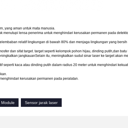
5nm, yang aman untuk mata manusia.
tuk menutupi lensa penerima untuk menghindari kerusakan permanen pada detekt
 kelembaban relatif lingkungan di bawah 80% dan menjaga lingkungan yang bersih 
sfer dan sifat target. target seperti kelompok pohon hijau, dinding putih,dan batu
 meningkatkan jangkauanSelain itu, meningkatkan sudut sinar laser ke target akan 
if seperti kaca atau dinding putih dalam radius 20 meter untuk menghindari keku
pkan.
k menghindari kerusakan permanen pada peralatan.
r Module
Sensor jarak laser