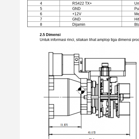
4
RS422 TX+
Un
5
GND
Pu
6
+12V
Me
7
GND
Hi
8
Dijamin
Bl
2.5 Dimensi
Untuk informasi rinci, silakan lihat amplop tiga dimensi p