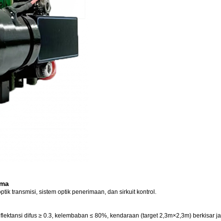
ama
tik transmisi, sistem optik penerimaan, dan sirkuit kontrol.
, reflektansi difus ≥ 0.3, kelembaban ≤ 80%, kendaraan (target 2,3m×2,3m) berkisar j