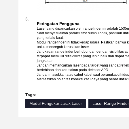
Peringatan Pengguna
Laser yang dipancarkan oleh rangefinder ini adalah 153
Saat menyesuaikan paralelisme sumbu optik, pastikan un
yang terlalu kuat.
Modul rangefinder ini tidak kedap udara. Pastikan bahwa
untuk mencegah kerusakan laser.
Jangkauan rangefinder berhubungan dengan visibilitas atmo
terpapar memiliki reflektivitas yang lebih baik dan dapat
jangkauan.
Jangan memancarkan laser pada target yang sangat reflekt
berlebihan dan kerusakan pada detektor APD.
Jangan masukkan atau cabut kabel saat perangkat dihidu
Memastikan polaritas koneksi catu daya yang benar untu
Tags:
Modul Pengukur Jarak Laser
Laser Range Finde