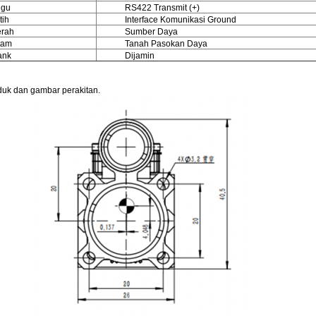
gu
RS422 Transmit (+)
tih
Interface Komunikasi Ground
rah
Sumber Daya
tam
Tanah Pasokan Daya
ank
Dijamin
roduk dan gambar perakitan.