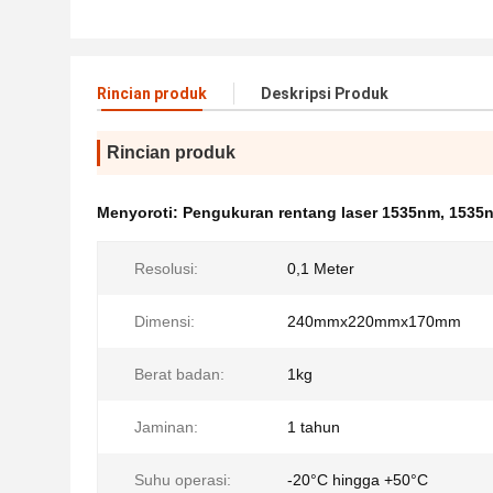
Rincian produk
Deskripsi Produk
Rincian produk
Menyoroti:
Pengukuran rentang laser 1535nm
,
1535n
Resolusi:
0,1 Meter
Dimensi:
240mmx220mmx170mm
Berat badan:
1kg
Jaminan:
1 tahun
Suhu operasi:
-20°C hingga +50°C