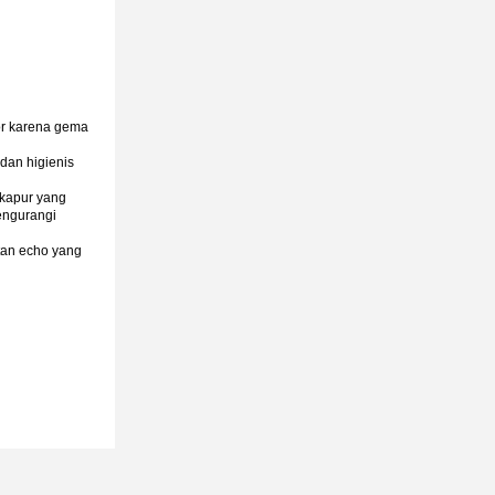
or karena gema
dan higienis
 kapur yang
mengurangi
atan echo yang