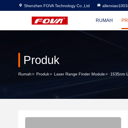
Shenzhen FOVA Technology Co.,Ltd
allenxiao100
RUMAH
PR
Produk
Rumah
>
Produk
>
Laser Range Finder Module
>
1535nm L