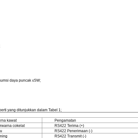
;
onsumsi daya puncak ≤5W;
perti yang ditunjukkan dalam Tabel 1;
rna kawat
Pengamatan
rwarna cokelat
RS422 Terima (+)
ru
RS422 Penerimaan (-)
ning
RS422 Transmit (-)