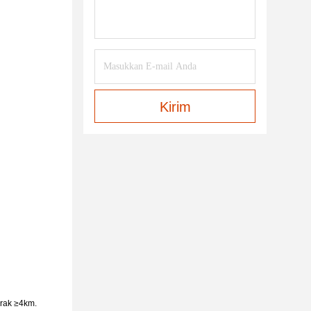
Kirim
arak ≥4km.