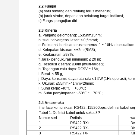
2.2 Fungsi
(a) satu rentang dan rentang terus menerus;
(b) jarak strobo, depan dan belakang target indikasi;
c) Fungsi pengujian diri.
2.3 Kinerja
a. Panjang gelombang: 1535nm±5nm;
b. sudut divergensi laser: ≤ 0,5mrad;
c. Frekuensi berkisar terus menerus: 1 ~ 10Hz disesuaikan
d. Ketepatan kisaran: ≤±2m (RMS);
e. Keakuratan: ≥98%;
f. Jarak pengukuran minimum: ≤ 20 m;
g. Resolusi kisaran: ≤30m (multi-target);
h. Tegangan catu daya: DC9V ~ 16V;
i. Berat: ≤ 55 g;
j. Daya: konsumsi daya rata-rata ≤1,5W (1Hz operasi), k
k. Ukuran: ≤55mm×41mm×26mm;
l. Suhu kerja: -40°C ~ +60°C;
m. Suhu penyimpanan: -50°C ~ +70°C;
2.4 Antarmuka
Interface komunikasi: RS422, 115200bps, definisi kabel se
Tabel 1: Definisi kabel untuk soket 8P
Nomor seri.
Definisi
wa
1
RS422 RX+
Be
2
RS422 RX-
Bi
3
RS422 TX-
Ku