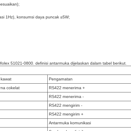
esuaikan);
asi 1Hz), konsumsi daya puncak ≤5W;
olex 51021-0800. definisi antarmuka dijelaskan dalam tabel berikut.
 kawat
Pengamatan
na cokelat
RS422 menerima +
RS422 menerima -
g
RS422 mengirim -
RS422 mengirim +
Antarmuka komunikasi