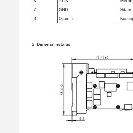
6
+12V
Merah
7
GND
Hitam
8
Dijamin
Koson
Dimensi instalasi