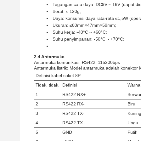
Tegangan catu daya: DC9V ~ 16V (dapat dis
Berat: ≤ 120g;
Daya: konsumsi daya rata-rata ≤1,5W (oper
Ukuran: ≤80mm×47mm×59mm;
Suhu kerja: -40°C ~ +60°C;
Suhu penyimpanan: -50°C ~ +70°C;
2.4 Antarmuka
Antarmuka komunikasi: RS422, 115200bps
Antarmuka listrik: Model antarmuka adalah konektor M
Definisi kabel soket 8P
Tidak, tidak.
Definisi
Warna
1
RS422 RX+
Berwar
2
RS422 RX-
Biru
3
RS422 TX-
Kunin
4
RS422 TX+
Ungu
5
GND
Putih