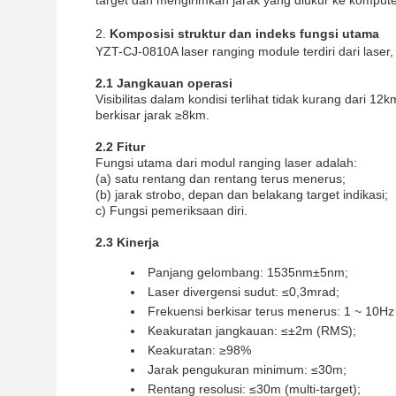
target dan mengirimkan jarak yang diukur ke komputer
Komposisi struktur dan indeks fungsi utama
YZT-CJ-0810A laser ranging module terdiri dari laser,
2.1 Jangkauan operasi
Visibilitas dalam kondisi terlihat tidak kurang dari 
berkisar jarak ≥8km.
2.2 Fitur
Fungsi utama dari modul ranging laser adalah:
(a) satu rentang dan rentang terus menerus;
(b) jarak strobo, depan dan belakang target indikasi;
c) Fungsi pemeriksaan diri.
2.3 Kinerja
Panjang gelombang: 1535nm±5nm;
Laser divergensi sudut: ≤0,3mrad;
Frekuensi berkisar terus menerus: 1 ~ 10Hz
Keakuratan jangkauan: ≤±2m (RMS);
Keakuratan: ≥98%
Jarak pengukuran minimum: ≤30m;
Rentang resolusi: ≤30m (multi-target);