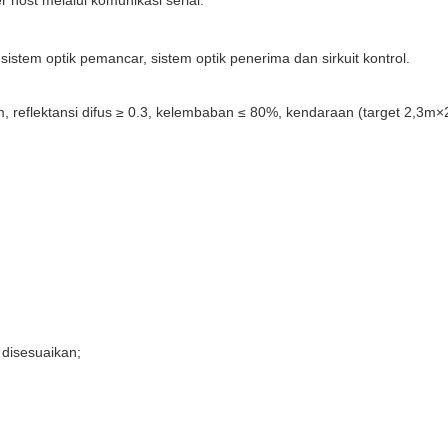
 host melalui komunikasi serial.
 sistem optik pemancar, sistem optik penerima dan sirkuit kontrol.
12km, reflektansi difus ≥ 0.3, kelembaban ≤ 80%, kendaraan (target 2,3m
 disesuaikan;