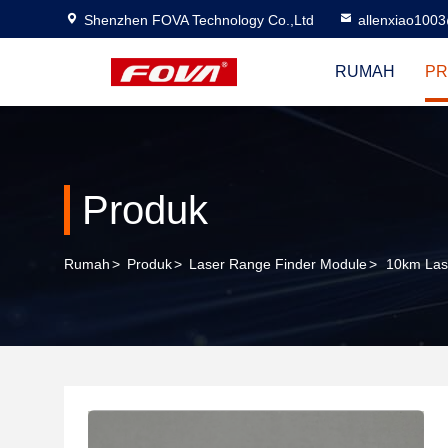
Shenzhen FOVA Technology Co.,Ltd
allenxiao100
RUMAH
PR
Produk
Rumah
>
Produk
>
Laser Range Finder Module
>
10km Lase