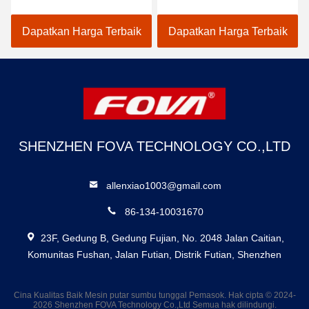
Rentang Suhu UAV
Pencitraan Termal
-40oC- 60oC Konsumsi
Miniatur untuk Produk
Dapatkan Harga Terbaik
Dapatkan Harga Terbaik
Daya 2,5 W
UAV U02 Standar GJB
Konsumsi daya 2,5 W
SHENZHEN FOVA TECHNOLOGY CO.,LTD
allenxiao1003@gmail.com
86-134-10031670
23F, Gedung B, Gedung Fujian, No. 2048 Jalan Caitian,
Komunitas Fushan, Jalan Futian, Distrik Futian, Shenzhen
Cina Kualitas Baik Mesin putar sumbu tunggal Pemasok. Hak cipta © 2024-
2026 Shenzhen FOVA Technology Co.,Ltd Semua hak dilindungi.