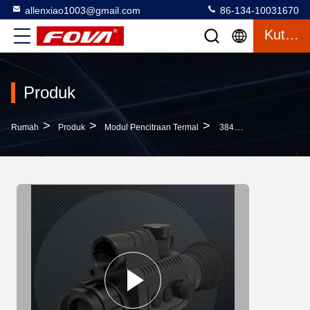
allenxiao1003@gmail.com
86-134-10031670
Kutipan
Produk
>
>
>
Rumah
Produk
Modul Pencitraan Termal
384x288 12um Vanadium Oksida Sensor Uncooled Dual Purpose Removable Modular Thermal Detector