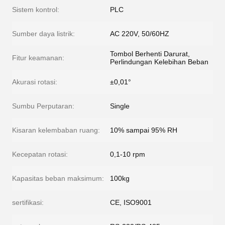
Sistem kontrol:
PLC
Sumber daya listrik:
AC 220V, 50/60HZ
Tombol Berhenti Darurat,
Fitur keamanan:
Perlindungan Kelebihan Beban
Akurasi rotasi:
±0,01°
Sumbu Perputaran:
Single
Kisaran kelembaban ruang:
10% sampai 95% RH
Kecepatan rotasi:
0,1-10 rpm
Kapasitas beban maksimum:
100kg
sertifikasi:
CE, ISO9001