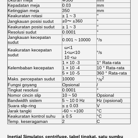
Ukuran meja
Φ300
mm
Kepadatan meja
0.03
mm
Ketinggian meja
350
mm
Keakuratan rotasi
± 1 ~ 3
′′
±0〜 ±360
Jangkauan posisi sudut
°
Keakuratan posisi sudut
± 1 ~ 3
′′
Resolusi sudut
0.0001
°
Jangkauan kecepatan
0.001 ~ 10000
°/s
sudut
ω<1
Keakuratan kecepatan
1<ω<10
°/s
sudut
10 <ω
1 × 10 -3
1° Rata-rata
Kelembaban kecepatan
1 × 10 -4
10 ° Rata-rata
5 × 10 -5
360 ° Rata-rata
2
Maks. percepatan sudut
10000
°/s
Fungsi goyang
Opsional
/
Tingkat resolusi
0.0001
°
Nomor cincin slip
10 ~ 50
Opsional
Bandwidth sistem
5 ~ 10 0 Hz
Hz (opsional)
Suara slip-ring
≤ ± 0.03
V
Jarak tangki
-60 ~ +100
°C
Keakuratan kontrol suhu
± 0.5
°C
Temp. keseragaman
2
C
Inertial Simulator, centrifuge, tabel tingkat, satu sumbu