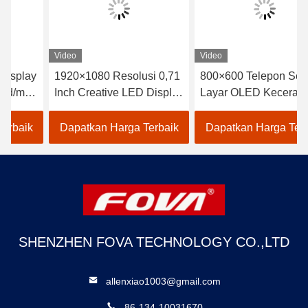
Video
Video
1920×1080 Resolusi 0,71
800×600 Telepon Seluler
Inch Creative LED Display
Layar OLED Kecerahan
Screen untuk kebutuhan
maksimum 3000 Cd/m2
Anda
Tampilan Resolusi Tinggi
Dapatkan Harga Terbaik
Dapatkan Harga Terbaik
SHENZHEN FOVA TECHNOLOGY CO.,LTD
allenxiao1003@gmail.com
86-134-10031670