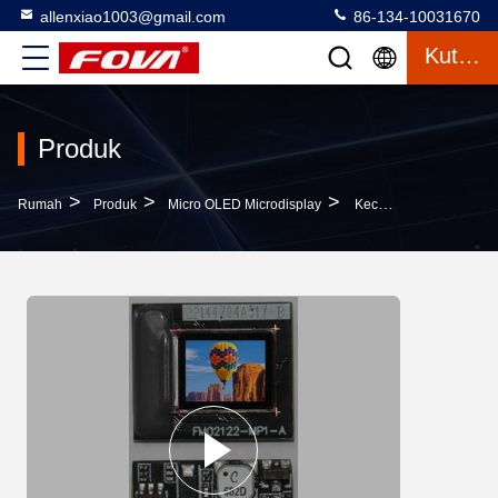
allenxiao1003@gmail.com
86-134-10031670
Kutipan
Produk
>
>
>
Rumah
Produk
Micro OLED Microdisplay
Kecerahan Maksimum 1500 Cd/m2 Vertikal RGB Strip Creative LED Display Screen Untuk Kebutuhan Pelanggan