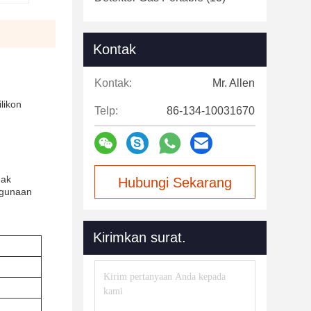
Kontak
Kontak:
Mr. Allen
likon
Telp:
86-134-10031670
dak
Hubungi Sekarang
kegunaan
Kirimkan surat.