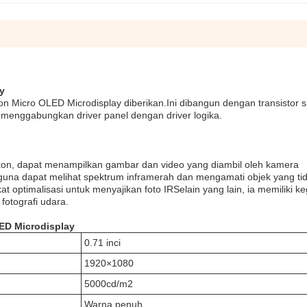
ay
kon Micro OLED Microdisplay diberikan.Ini dibangun dengan transistor si
ini menggabungkan driver panel dengan driver logika.
likon, dapat menampilkan gambar dan video yang diambil oleh kamera
gguna dapat melihat spektrum inframerah dan mengamati objek yang ti
t optimalisasi untuk menyajikan foto IRSelain yang lain, ia memiliki 
 fotografi udara.
LED Microdisplay
0.71 inci
1920×1080
5000cd/m2
Warna penuh