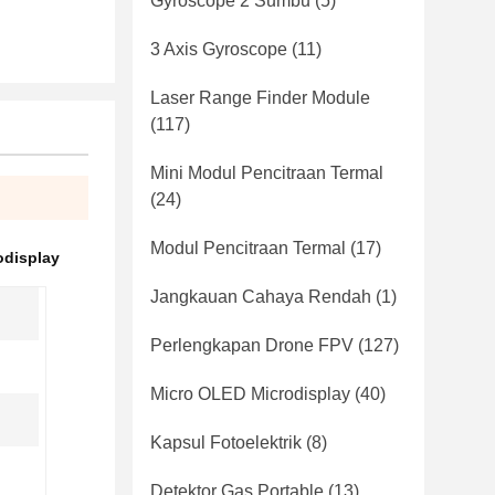
Gyroscope 2 Sumbu
(5)
3 Axis Gyroscope
(11)
Laser Range Finder Module
(117)
Mini Modul Pencitraan Termal
(24)
Modul Pencitraan Termal
(17)
odisplay
Jangkauan Cahaya Rendah
(1)
Perlengkapan Drone FPV
(127)
Micro OLED Microdisplay
(40)
Kapsul Fotoelektrik
(8)
Detektor Gas Portable
(13)