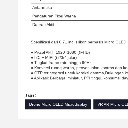
Antarmuka
Pengaturan Pixel Warna
Daerah Aktif
Spesifikasi dari 0,71 inci silikon berbasis Micro OLED
● Piksel Aktif: 1920×1080 ((FHD)
● I2C + MIPI ((2/3/4 jalur)
● Tingkat frame rate hingga 90Hz
● Konversi ruang warna, penyesuaian kontras dan k
● OTP terintegrasi untuk koreksi gamma,Dukungan 
● Aplikasi: Berbagai miniatur, PPI tinggi, konsumsi 
Tags:
Drone Micro OLED Microdisplay
VR AR Micro OLE