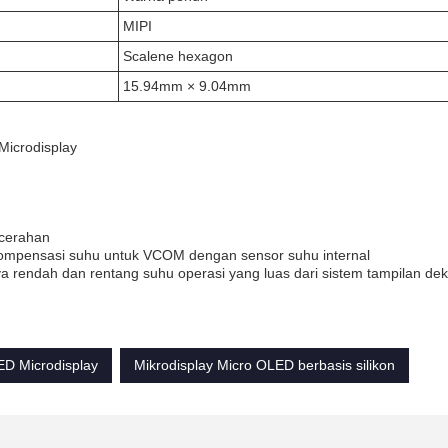
MIPI
Scalene hexagon
15.94mm × 9.04mm
 Microdisplay
ecerahan
kompensasi suhu untuk VCOM dengan sensor suhu internal
daya rendah dan rentang suhu operasi yang luas dari sistem tampilan de
D Microdisplay
Mikrodisplay Micro OLED berbasis silikon