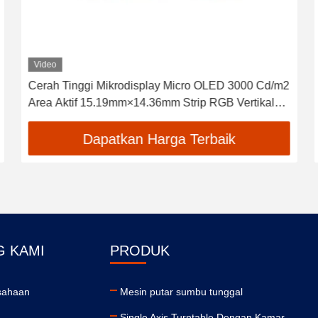
Video
1920×1080 Resolusi 0,71 Inch Creative LED
Display Screen untuk kebutuhan Anda
Dapatkan Harga Terbaik
G KAMI
PRODUK
usahaan
Mesin putar sumbu tunggal
Single Axis Turntable Dengan Kamar