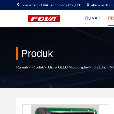
Shenzhen FOVA Technology Co.,Ltd
allenxiao100
RUMAH
PR
Produk
Rumah
>
Produk
>
Micro OLED Microdisplay
>
0.71 Inch M