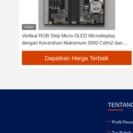
Video
Cerah Tinggi Mikrodisplay Micro OLED 3000 Cd/m2
Area Aktif 15.19mm×14.36mm Strip RGB Vertikal
Penyusunan Pixel Warna
Dapatkan Harga Terbaik
TENTAN
Profil Per
Tur Pabrik