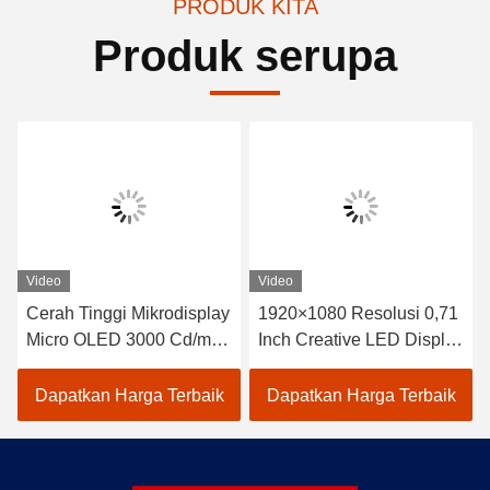
PRODUK KITA
Produk serupa
Video
Video
Cerah Tinggi Mikrodisplay
1920×1080 Resolusi 0,71
Micro OLED 3000 Cd/m2
Inch Creative LED Display
Area Aktif
Screen untuk kebutuhan
15.19mm×14.36mm Strip
Anda
Dapatkan Harga Terbaik
Dapatkan Harga Terbaik
RGB Vertikal Penyusunan
Pixel Warna