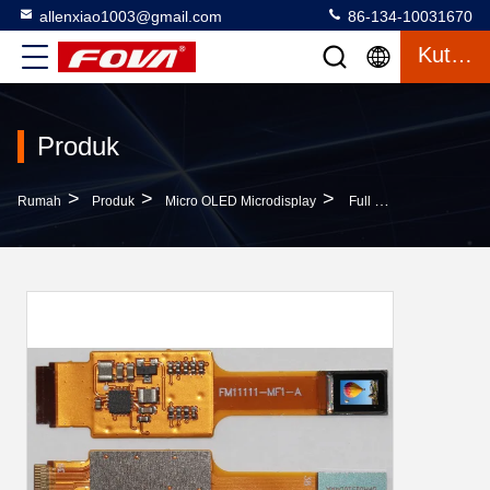
allenxiao1003@gmail.com
86-134-10031670
Kutipan
Produk
>
>
>
Rumah
Produk
Micro OLED Microdisplay
Full Color 0.23 Inch Komersial Berbasis Silikon Micro OLED Microdisplay Untuk Iklan Yang Menarik Perhatian