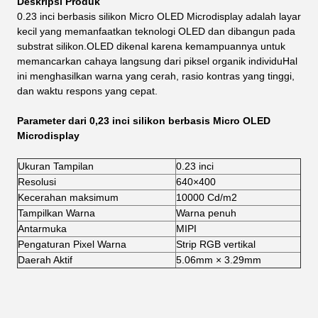
Deskripsi Produk
0.23 inci berbasis silikon Micro OLED Microdisplay adalah layar
kecil yang memanfaatkan teknologi OLED dan dibangun pada
substrat silikon.OLED dikenal karena kemampuannya untuk
memancarkan cahaya langsung dari piksel organik individuHal
ini menghasilkan warna yang cerah, rasio kontras yang tinggi,
dan waktu respons yang cepat.
Parameter dari 0,23 inci silikon berbasis Micro OLED
Microdisplay
Ukuran Tampilan
0.23 inci
Resolusi
640×400
Kecerahan maksimum
10000 Cd/m2
Tampilkan Warna
Warna penuh
Antarmuka
MIPI
Pengaturan Pixel Warna
Strip RGB vertikal
Daerah Aktif
5.06mm × 3.29mm