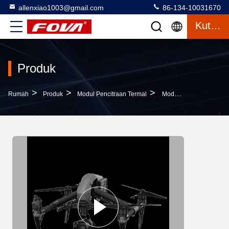
allenxiao1003@gmail.com
86-134-10031670
Kutipan
Produk
>
>
>
Rumah
Produk
Modul Pencitraan Termal
Modul Pencitraan Termal Miniatur Untuk Produk UAV U01 Video Analog PAL/NTSC Rentang Suhu -40ºC- 60ºC