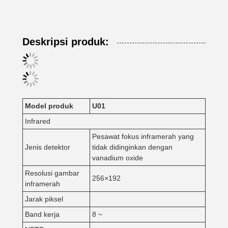
Deskripsi produk:
Model produk
U
01
Infrared
Pesawat fokus inframerah yang
Jenis detektor
tidak didinginkan dengan
vanadium oxide
Resolusi gambar
256×192
inframerah
Jarak piksel
Band kerja
8 ~