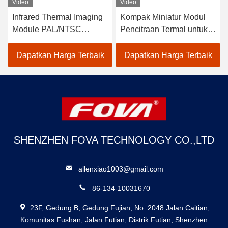
Video
Video
Infrared Thermal Imaging
Kompak Miniatur Modul
Module PAL/NTSC
Pencitraan Termal untuk
Analog Video 2.5 W
Rentang Suhu UAV
Konsumsi Daya dan
-40oC- 60oC Konsumsi
Dapatkan Harga Terbaik
Dapatkan Harga Terbaik
Teknologi Infrared
Daya 2,5 W
SHENZHEN FOVA TECHNOLOGY CO.,LTD
allenxiao1003@gmail.com
86-134-10031670
23F, Gedung B, Gedung Fujian, No. 2048 Jalan Caitian,
Komunitas Fushan, Jalan Futian, Distrik Futian, Shenzhen