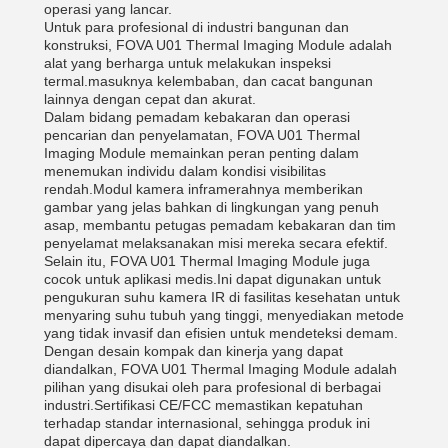
operasi yang lancar.
Untuk para profesional di industri bangunan dan
konstruksi, FOVA U01 Thermal Imaging Module adalah
alat yang berharga untuk melakukan inspeksi
termal.masuknya kelembaban, dan cacat bangunan
lainnya dengan cepat dan akurat.
Dalam bidang pemadam kebakaran dan operasi
pencarian dan penyelamatan, FOVA U01 Thermal
Imaging Module memainkan peran penting dalam
menemukan individu dalam kondisi visibilitas
rendah.Modul kamera inframerahnya memberikan
gambar yang jelas bahkan di lingkungan yang penuh
asap, membantu petugas pemadam kebakaran dan tim
penyelamat melaksanakan misi mereka secara efektif.
Selain itu, FOVA U01 Thermal Imaging Module juga
cocok untuk aplikasi medis.Ini dapat digunakan untuk
pengukuran suhu kamera IR di fasilitas kesehatan untuk
menyaring suhu tubuh yang tinggi, menyediakan metode
yang tidak invasif dan efisien untuk mendeteksi demam.
Dengan desain kompak dan kinerja yang dapat
diandalkan, FOVA U01 Thermal Imaging Module adalah
pilihan yang disukai oleh para profesional di berbagai
industri.Sertifikasi CE/FCC memastikan kepatuhan
terhadap standar internasional, sehingga produk ini
dapat dipercaya dan dapat diandalkan.