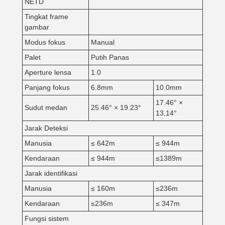
NETD
Tingkat frame
gambar
Modus fokus
Manual
Palet
Putih Panas
Aperture lensa
1.0
Panjang fokus
6.8mm
10.0mm
17.46° ×
Sudut medan
25.46° × 19.23°
13,14°
Jarak Deteksi
Manusia
≤ 642m
≤ 944m
Kendaraan
≤ 944m
≤1389m
Jarak identifikasi
Manusia
≤ 160m
≤236m
Kendaraan
≤236m
≤ 347m
Fungsi sistem