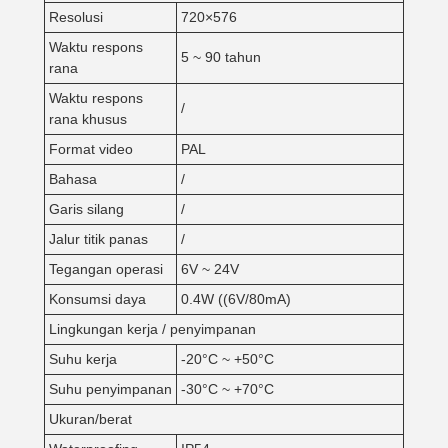
Resolusi
720×576
Waktu respons
5 ~ 90 tahun
rana
Waktu respons
/
rana khusus
Format video
PAL
Bahasa
/
Garis silang
/
Jalur titik panas
/
Tegangan operasi
6V ~ 24V
Konsumsi daya
0.4W ((6V/80mA)
Lingkungan kerja / penyimpanan
Suhu kerja
-20°C ~ +50°C
Suhu penyimpanan
-30°C ~ +70°C
Ukuran/berat