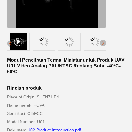
Modul Pencitraan Termal Miniatur untuk Produk UAV
U01 Video Analog PAL/NTSC Rentang Suhu -40ºC-
60ºC
Rincian produk
Place of Origin: SHENZHEN
Nama merek: FOVA
Sertifikasi: CE/FCC
Model Number: U01
Dokumen:
U02 Product Introduction.pdf