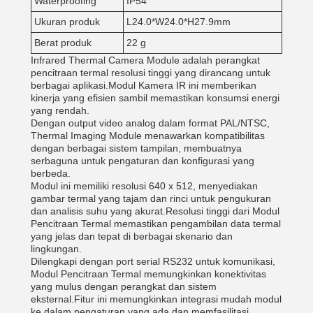
Waterproofing
IP54
Ukuran produk
L24.0*W24.0*H27.9mm
Berat produk
22 g
Infrared Thermal Camera Module adalah perangkat
pencitraan termal resolusi tinggi yang dirancang untuk
berbagai aplikasi.Modul Kamera IR ini memberikan
kinerja yang efisien sambil memastikan konsumsi energi
yang rendah.
Dengan output video analog dalam format PAL/NTSC,
Thermal Imaging Module menawarkan kompatibilitas
dengan berbagai sistem tampilan, membuatnya
serbaguna untuk pengaturan dan konfigurasi yang
berbeda.
Modul ini memiliki resolusi 640 x 512, menyediakan
gambar termal yang tajam dan rinci untuk pengukuran
dan analisis suhu yang akurat.Resolusi tinggi dari Modul
Pencitraan Termal memastikan pengambilan data termal
yang jelas dan tepat di berbagai skenario dan
lingkungan.
Dilengkapi dengan port serial RS232 untuk komunikasi,
Modul Pencitraan Termal memungkinkan konektivitas
yang mulus dengan perangkat dan sistem
eksternal.Fitur ini memungkinkan integrasi mudah modul
ke dalam pengaturan yang ada dan memfasilitasi