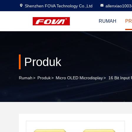
Shenzhen FOVA Technology Co.,Ltd
allenxiao100
RUMAH
PR
Produk
Rumah
>
Produk
>
Micro OLED Microdisplay
>
16 Bit Inpu