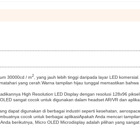
2
mum 30000cd / m
, yang jauh lebih tinggi daripada layar LED komersial. 
r matahari yang cerah.Warna tampilan hijau tunggal memastikan bahw
jadikannya High Resolution LED Display dengan resolusi 128x96 pikse
ro OLED sangat cocok untuk digunakan dalam headset AR/VR dan aplika
ng dapat digunakan di berbagai industri seperti kesehatan, aerospace
embuatnya cocok untuk berbagai aplikasiApakah Anda mencari tampila
Anda berikutnya, Micro OLED Microdisplay adalah pilihan yang sangat 