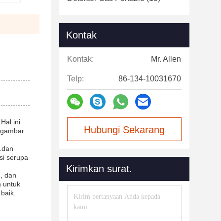
Kontak
Kontak:
Mr. Allen
Telp:
86-134-10031670
Hal ini
Hubungi Sekarang
a gambar
l.dan
si serupa
Kirimkan surat.
, dan
n untuk
baik.