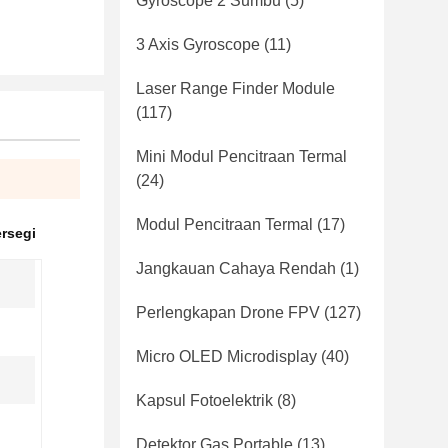
Gyroscope 2 Sumbu
(5)
3 Axis Gyroscope
(11)
Laser Range Finder Module
(117)
Mini Modul Pencitraan Termal
(24)
Modul Pencitraan Termal
(17)
rsegi
Jangkauan Cahaya Rendah
(1)
Perlengkapan Drone FPV
(127)
Micro OLED Microdisplay
(40)
Kapsul Fotoelektrik
(8)
Detektor Gas Portable
(13)