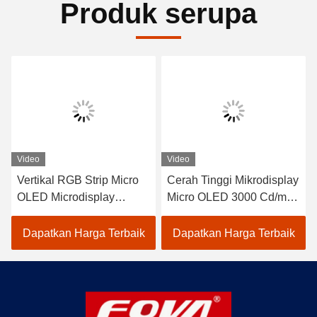
Produk serupa
Video
Video
Vertikal RGB Strip Micro
Cerah Tinggi Mikrodisplay
OLED Microdisplay
Micro OLED 3000 Cd/m2
dengan Kecerahan
Area Aktif
Maksimum 3000 Cd/m2
15.19mm×14.36mm Strip
Dapatkan Harga Terbaik
Dapatkan Harga Terbaik
dan Area Aktif 15,19mm ×
RGB Vertikal Penyusunan
14,36mm
Pixel Warna