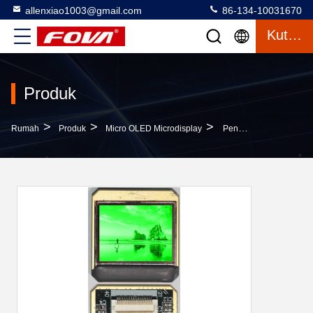
allenxiao1003@gmail.com
86-134-10031670
Kutipan
Produk
>
>
>
Rumah
Produk
Micro OLED Microdisplay
Penataan Piksel Warna Kuadrat Layar Tampilan LED Kreatif Dengan Ukuran Tampilan 0,96 Inci Dari Guangzho