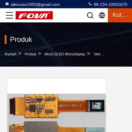
allenxiao1003@gmail.com
86-134-10031670
Kutipan
Produk
>
>
>
Rumah
Produk
Micro OLED Microdisplay
Vertikal RGB Strips Color Pixel Arrangement Ponsel OLED Screen Dengan Resolusi 640×400 Dan Resolusi Tampilan