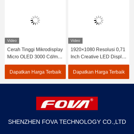
Video
Video
Cerah Tinggi Mikrodisplay
1920×1080 Resolusi 0,71
Micro OLED 3000 Cd/m2
Inch Creative LED Display
Area Aktif
Screen untuk kebutuhan
15.19mm×14.36mm Strip
Anda
Dapatkan Harga Terbaik
Dapatkan Harga Terbaik
RGB Vertikal Penyusunan
Pixel Warna
SHENZHEN FOVA TECHNOLOGY CO.,LTD