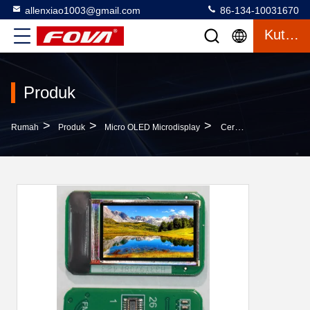
allenxiao1003@gmail.com
86-134-10031670
Kutipan
Produk
>
>
>
Rumah
Produk
Micro OLED Microdisplay
Cerah Tinggi Telepon Seluler Layar OLED 0,71 Inch Ukuran Layar 5000cd/m2 Cerah Maksimal