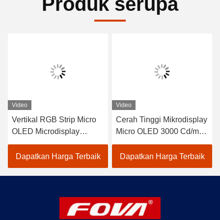
Produk serupa
Video
Video
Vertikal RGB Strip Micro
Cerah Tinggi Mikrodisplay
OLED Microdisplay
Micro OLED 3000 Cd/m2
dengan Kecerahan
Area Aktif
Maksimum 3000 Cd/m2
15.19mm×14.36mm Strip
Dapatkan Harga Terbaik
Dapatkan Harga Terbaik
dan Area Aktif 15,19mm ×
RGB Vertikal Penyusunan
14,36mm
Pixel Warna